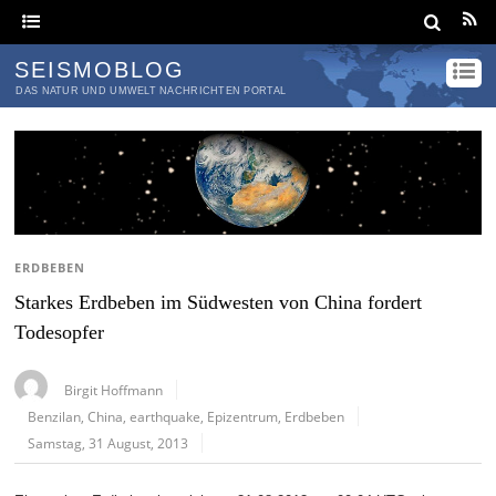
SEISMOBLOG
DAS NATUR UND UMWELT NACHRICHTEN PORTAL
ERDBEBEN
Starkes Erdbeben im Südwesten von China fordert
Todesopfer
Birgit Hoffmann
Benzilan
,
China
,
earthquake
,
Epizentrum
,
Erdbeben
Samstag, 31 August, 2013