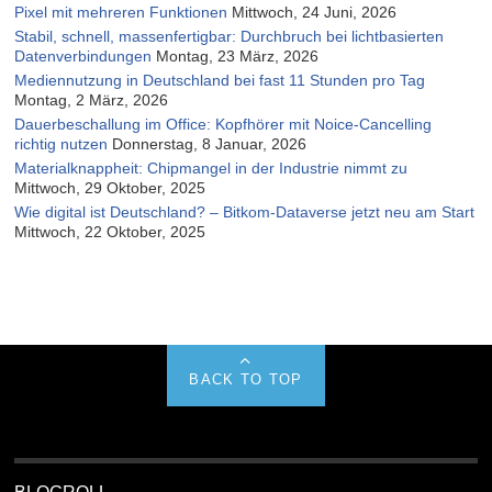
Pixel mit mehreren Funktionen
Mittwoch, 24 Juni, 2026
Stabil, schnell, massenfertigbar: Durchbruch bei lichtbasierten
Datenverbindungen
Montag, 23 März, 2026
Mediennutzung in Deutschland bei fast 11 Stunden pro Tag
Montag, 2 März, 2026
Dauerbeschallung im Office: Kopfhörer mit Noice-Cancelling
richtig nutzen
Donnerstag, 8 Januar, 2026
Materialknappheit: Chipmangel in der Industrie nimmt zu
Mittwoch, 29 Oktober, 2025
Wie digital ist Deutschland? – Bitkom-Dataverse jetzt neu am Start
Mittwoch, 22 Oktober, 2025
BACK TO TOP