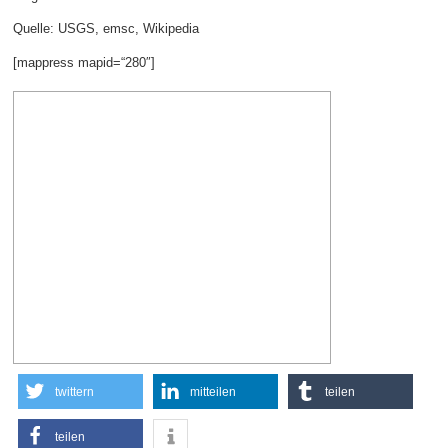
Quelle: USGS, emsc, Wikipedia
[mappress mapid=“280″]
twittern
mitteilen
teilen
teilen