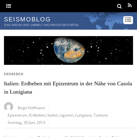
SEISMOBLOG
DAS NATUR UND UMWELT NACHRICHTEN PORTAL
ERDBEBEN
Italien: Erdbeben mit Epizentrum in der Nähe von Casola
in Lunigiana
Birgit Hoffmann
Epizentrum
,
Erdbeben
,
Italien
,
Ligurien
,
Lunigiana
,
Toskana
Sonntag, 30 Juni, 2013