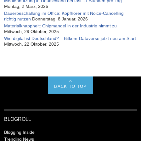
Mediennutzung in Deutschland bei fast 11 Stunden pro Tag
Montag, 2 März, 2026
Dauerbeschallung im Office: Kopfhörer mit Noice-Cancelling
richtig nutzen
Donnerstag, 8 Januar, 2026
Materialknappheit: Chipmangel in der Industrie nimmt zu
Mittwoch, 29 Oktober, 2025
Wie digital ist Deutschland? – Bitkom-Dataverse jetzt neu am Start
Mittwoch, 22 Oktober, 2025
BACK TO TOP
BLOGROLL
Blogging Inside
Trending News