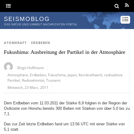
SEISMOBLOG
DAS NATUR UND UMWELT NACHRICHTEN PORTAL
ATOMKRAFT
/
ERDBEBEN
Fukushima: Ausbreitung der Partikel in der Atmosphäre
Birgit Hoffmann
Atmosphäre
,
Erdbeben
,
Fukushima
,
Japan
,
Kernkraftwerk
,
radioaktive
Partikel
,
Radioaktivität
,
Tsunami
Mittwoch, 23 März, 2011
Dem Erdbeben vom 11.03.2011 der Stärke 8,9 folgten in der Region der
Ostküste von Honshu bereits 300 Beben mit Stärken von über 5,0 bis zu
7,1.
Das zur Zeit letzte Erdbeben fand um 13:56 UTC mit einer Stärke von
5,1 statt.