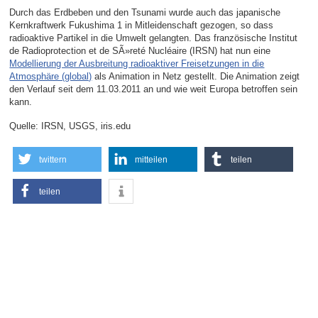
Durch das Erdbeben und den Tsunami wurde auch das japanische
Kernkraftwerk Fukushima 1 in Mitleidenschaft gezogen, so dass
radioaktive Partikel in die Umwelt gelangten. Das französische Institut
de Radioprotection et de SÃ»reté Nucléaire (IRSN) hat nun eine
Modellierung der Ausbreitung radioaktiver Freisetzungen in die
Atmosphäre (global)
als Animation in Netz gestellt. Die Animation zeigt
den Verlauf seit dem 11.03.2011 an und wie weit Europa betroffen sein
kann.
Quelle: IRSN, USGS, iris.edu
twittern
mitteilen
teilen
teilen