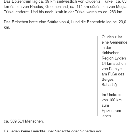
Das Epizentrum lag ca. 39 km südwestlich von Ölüdeniz, Türkei; ca. 63
km östlich von Rhodos, Griechenland; ca. 114 km südöstlich von Mugla,
Türkei entfernt. Und bis nach Izmir in der Türkei waren es ca. 283 km.
Das Erdbeben hatte eine Stärke von 4,1 und die Bebentiefe lag bei 20,0
km.
Ölüdeniz ist
eine Gemeinde
in der
türkischen
Region Lykien
14 km südlich
von Fethiye
am Fuße des
Berges
Babadağ.
Im Umkreis
von 100 km
zum
Epizentrum
leben
ca. 569.514 Menschen.
Es liegen keine Berichte über Verletzte oder Schäden vor.