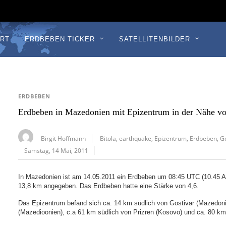
RT
ERDBEBEN TICKER
SATELLITENBILDER
ERDBEBEN
Erdbeben in Mazedonien mit Epizentrum in der Nähe vo
Birgit Hoffmann
Bitola
,
earthquake
,
Epizentrum
,
Erdbeben
,
G
Samstag, 14 Mai, 2011
In Mazedonien ist am 14.05.2011 ein Erdbeben um 08:45 UTC (10.45 AM
13,8 km angegeben. Das Erdbeben hatte eine Stärke von 4,6.
Das Epizentrum befand sich ca. 14 km südlich von Gostivar (Mazedoni
(Mazedioonien), c.a 61 km südlich von Prizren (Kosovo) und ca. 80 km 