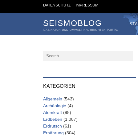
DATENSCHUTZ
IMPRESSUM
SEISMOBLOG
STA
DAS NATUR UND UMWELT NACHRICHTEN PORTAL
KATEGORIEN
Allgemein
(543)
Archäologie
(4)
Atomkraft
(98)
Erdbeben
(1.087)
Erdrutsch
(61)
Ernährung
(304)