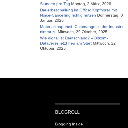
Stunden pro Tag
Montag, 2 März, 2026
Dauerbeschallung im Office: Kopfhörer mit
Noice-Cancelling richtig nutzen
Donnerstag, 8
Januar, 2026
Materialknappheit: Chipmangel in der Industrie
nimmt zu
Mittwoch, 29 Oktober, 2025
Wie digital ist Deutschland? – Bitkom-
Dataverse jetzt neu am Start
Mittwoch, 22
Oktober, 2025
BLOGROLL
Blogging Inside