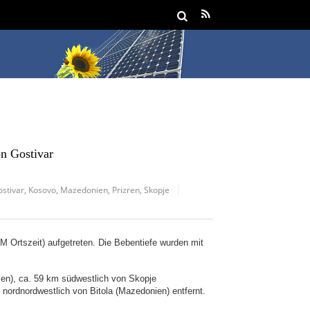
n Gostivar
ostivar
,
Kosovo
,
Mazedonien
,
Prizren
,
Skopje
 Ortszeit) aufgetreten. Die Bebentiefe wurden mit
en), ca. 59 km südwestlich von Skopje
nordnordwestlich von Bitola (Mazedonien) entfernt.