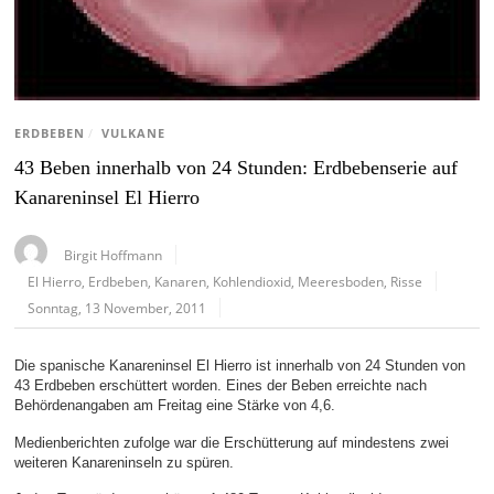
ERDBEBEN
/
VULKANE
43 Beben innerhalb von 24 Stunden: Erdbebenserie auf
Kanareninsel El Hierro
Birgit Hoffmann
El Hierro
,
Erdbeben
,
Kanaren
,
Kohlendioxid
,
Meeresboden
,
Risse
Sonntag, 13 November, 2011
Die spanische Kanareninsel El Hierro ist innerhalb von 24 Stunden von
43 Erdbeben erschüttert worden. Eines der Beben erreichte nach
Behördenangaben am Freitag eine Stärke von 4,6.
Medienberichten zufolge war die Erschütterung auf mindestens zwei
weiteren Kanareninseln zu spüren.