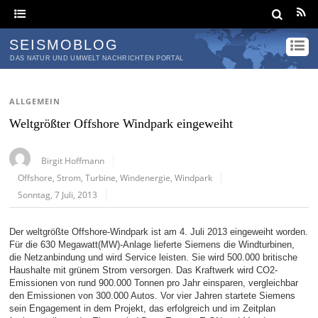
SEISMOBLOG
DAS NATUR UND UMWELT NACHRICHTEN PORTAL
ALLGEMEIN
Weltgrößter Offshore Windpark eingeweiht
Birgit Hoffmann
Offshore
,
Strom
,
Turbine
,
Windenergie
,
Windpark
Sonntag, 7 Juli, 2013
Der weltgrößte Offshore-Windpark ist am 4. Juli 2013 eingeweiht worden.
Für die 630 Megawatt(MW)-Anlage lieferte Siemens die Windturbinen,
die Netzanbindung und wird Service leisten. Sie wird 500.000 britische
Haushalte mit grünem Strom versorgen. Das Kraftwerk wird CO2-
Emissionen von rund 900.000 Tonnen pro Jahr einsparen, vergleichbar
den Emissionen von 300.000 Autos. Vor vier Jahren startete Siemens
sein Engagement in dem Projekt, das erfolgreich und im Zeitplan