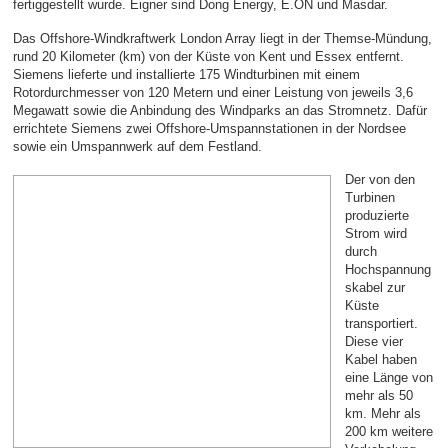
fertiggestellt wurde. Eigner sind Dong Energy, E.ON und Masdar.
Das Offshore-Windkraftwerk London Array liegt in der Themse-Mündung,
rund 20 Kilometer (km) von der Küste von Kent und Essex entfernt.
Siemens lieferte und installierte 175 Windturbinen mit einem
Rotordurchmesser von 120 Metern und einer Leistung von jeweils 3,6
Megawatt sowie die Anbindung des Windparks an das Stromnetz. Dafür
errichtete Siemens zwei Offshore-Umspann­stationen in der Nordsee
sowie ein Umspannwerk auf dem Festland.
Der von den
Turbinen
produzierte
Strom wird
durch
Hochspannung
skabel zur
Küste
transportiert.
Diese vier
Kabel haben
eine Länge von
mehr als 50
km. Mehr als
200 km weitere