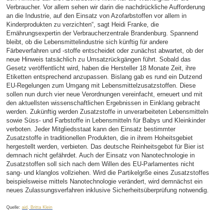
Verbraucher. Vor allem sehen wir darin die nachdrückliche Aufforderung
an die Industrie, auf den Einsatz von Azofarbstoffen vor allem in
Kinderprodukten zu verzichten“, sagt Heidi Franke, die
Ernährungsexpertin der Verbraucherzentrale Brandenburg. Spannend
bleibt, ob die Lebensmittelindustrie sich künftig für andere
Färbeverfahren und -stoffe entscheidet oder zunächst abwartet, ob der
neue Hinweis tatsächlich zu Umsatzrückgängen führt. Sobald das
Gesetz veröffentlicht wird, haben die Hersteller 18 Monate Zeit, ihre
Etiketten entsprechend anzupassen. Bislang gab es rund ein Dutzend
EU-Regelungen zum Umgang mit Lebensmittelzusatzstoffen. Diese
sollen nun durch vier neue Verordnungen vereinfacht, erneuert und mit
den aktuellsten wissenschaftlichen Ergebnissen in Einklang gebracht
werden. Zukünftig werden Zusatzstoffe in unverarbeiteten Lebensmitteln
sowie Süss- und Farbstoffe in Lebensmitteln für Babys und Kleinkinder
verboten. Jeder Mitgliedsstaat kann den Einsatz bestimmter
Zusatzstoffe in traditionellen Produkten, die in ihrem Hoheitsgebiet
hergestellt werden, verbieten. Das deutsche Reinheitsgebot für Bier ist
demnach nicht gefährdet. Auch der Einsatz von Nanotechnologie in
Zusatzstoffen soll sich nach dem Willen des EU-Parlamentes nicht
sang- und klanglos vollziehen. Wird die Partikelgrße eines Zusatzstoffes
beispielsweise mittels Nanotechnologie verändert, wird demnächst ein
neues Zulassungsverfahren inklusive Sicherheitsüberprüfung notwendig.
Quelle:
aid, Britta Klein