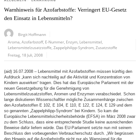
ALLGEMEIN
/
ERNÄHRUNG
Warnhinweis für Azofarbstoffe: Verringert EU-Gesetz
den Einsatz in Lebensmitteln?
Birgit Hoffmann
Aroma
,
Azofarbstoff
,
E-Nummer
,
Enzym
,
Lebensmittel
,
Lebensmittelzusatzstoffe
,
Zappelphilipp-Syndrom
,
Zusatzstoffe
Freitag, 18 Juli, 2008
(aid) 16.07.2008 – Lebensmittel mit Azofarbstoffen müssen künftig den
Aufdruck „kann sich nachteilig auf die Aktivität und Konzentration von
Kindern auswirken“ tragen. Dies hat das Europäische Parlament mit der
neuen Gesetzgebung für die Genehmigung von
Lebensmittelzusatzstoffen, Aromen und Enzymen verabschiedet. Schon
lange diskutieren Wissenschaftler mögliche Zusammenhänge zwischen
den Azofarbstoffen E 102, E 104, E 110, E 122, E 124, E 129 und dem
so genannten „Zappelphilipp-Syndrom“ bei Kindern. So kam die
Europäische Lebensmittelsicherheitsbehörde (EFSA) im März 2008 zwar
zu dem Schluss, dass eine entsprechende Studie keine ausreichenden
Beweise dafür liefern würde. Das EU-Parlament setzte nun mit seinem
Beschluss den vorbeugenden Verbraucherschutz durch. „Wir begrüssen
den Hinweis auf die Azofarbstoffe nicht nur als Warnsignal für die