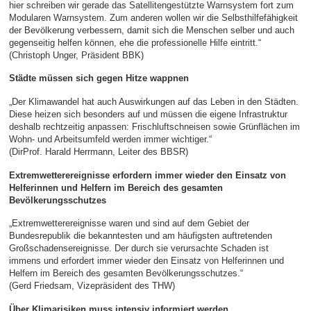
hier schreiben wir gerade das Satellitengestützte Warnsystem fort zum
Modularen Warnsystem. Zum anderen wollen wir die Selbsthilfefähigkeit
der Bevölkerung verbessern, damit sich die Menschen selber und auch
gegenseitig helfen können, ehe die professionelle Hilfe eintritt.“
(Christoph Unger, Präsident BBK)
Städte müssen sich gegen Hitze wappnen
„Der Klimawandel hat auch Auswirkungen auf das Leben in den Städten.
Diese heizen sich besonders auf und müssen die eigene Infrastruktur
deshalb rechtzeitig anpassen: Frischluftschneisen sowie Grünflächen im
Wohn- und Arbeitsumfeld werden immer wichtiger.“
(DirProf. Harald Herrmann, Leiter des BBSR)
Extremwetterereignisse erfordern immer wieder den Einsatz von
Helferinnen und Helfern im Bereich des gesamten
Bevölkerungsschutzes
„Extremwetterereignisse waren und sind auf dem Gebiet der
Bundesrepublik die bekanntesten und am häufigsten auftretenden
Großschadensereignisse. Der durch sie verursachte Schaden ist
immens und erfordert immer wieder den Einsatz von Helferinnen und
Helfern im Bereich des gesamten Bevölkerungsschutzes.“
(Gerd Friedsam, Vizepräsident des THW)
Über Klimarisiken muss intensiv informiert werden