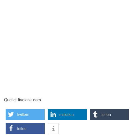
Quelle: liveleak.com
twittern
mitteilen
teilen
teilen