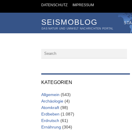
DATENSCHUTZ
IMPRESSUM
SEISMOBLOG
STA
DAS NATUR UND UMWELT NACHRICHTEN PORTAL
KATEGORIEN
Allgemein
(543)
Archäologie
(4)
Atomkraft
(98)
Erdbeben
(1.087)
Erdrutsch
(61)
Ernährung
(304)