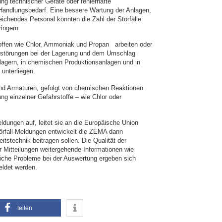
g technischer Geräte oder fehlerhafte
Handlungsbedarf. Eine bessere Wartung der Anlagen,
eichendes Personal könnten die Zahl der Störfälle
ingern.
toffen wie Chlor, Ammoniak und Propan arbeiten oder
ebsstörungen bei der Lagerung und dem Umschlag
tlagern, in chemischen Produktionsanlagen und in
 unterliegen.
und Armaturen, gefolgt von chemischen Reaktionen
ng einzelner Gefahrstoffe – wie Chlor oder
eldungen auf, leitet sie an die Europäische Union
 Störfall-Meldungen entwickelt die ZEMA dann
tstechnik beitragen sollen. Die Qualität der
r Mitteilungen weitergehende Informationen wie
liche Probleme bei der Auswertung ergeben sich
eldet werden.
teilen