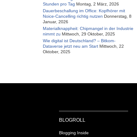
Stunden pro Tag
Montag, 2 März, 2026
Dauerbeschallung im Office: Kopfhörer mit
Noice-Cancelling richtig nutzen
Donnerstag, 8
Januar, 2026
Materialknappheit: Chipmangel in der Industrie
nimmt zu
Mittwoch, 29 Oktober, 2025
Wie digital ist Deutschland? – Bitkom-
Dataverse jetzt neu am Start
Mittwoch, 22
Oktober, 2025
BLOGROLL
Blogging Inside