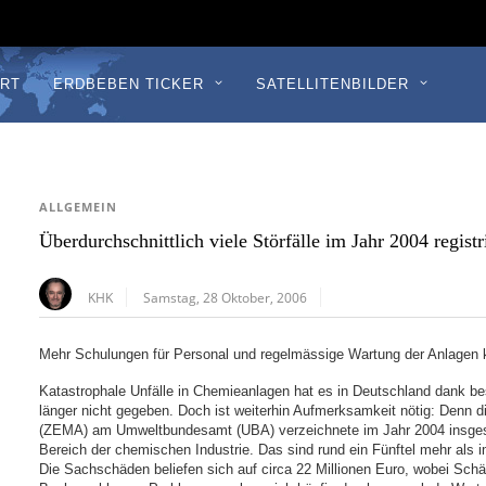
RT
ERDBEBEN TICKER
SATELLITENBILDER
ALLGEMEIN
Überdurchschnittlich viele Störfälle im Jahr 2004 registr
KHK
Samstag, 28 Oktober, 2006
Mehr Schulungen für Personal und regelmässige Wartung der Anlagen k
Katastrophale Unfälle in Chemieanlagen hat es in Deutschland dank be
länger nicht gegeben. Doch ist weiterhin Aufmerksamkeit nötig: Denn di
(ZEMA) am Umweltbundesamt (UBA) verzeichnete im Jahr 2004 insgesa
Bereich der chemischen Industrie. Das sind rund ein Fünftel mehr als i
Die Sachschäden beliefen sich auf circa 22 Millionen Euro, wobei Sch