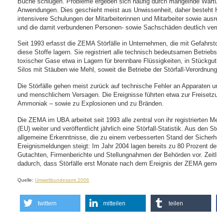
Buche schlugen. Probleme ergeben sich häufig durch mangelnde Wartun
Anwendungen. Dies geschieht meist aus Unwissenheit, daher besteht 
intensivere Schulungen der Mitarbeiterinnen und Mitarbeiter sowie ausr
und die damit verbundenen Personen- sowie Sachschäden deutlich verr
Seit 1993 erfasst die ZEMA Störfälle in Unternehmen, die mit Gefahrs
diese Stoffe lagern. Sie registriert alle technisch bedeutsamen Betri
toxischer Gase etwa in Lagern für brennbare Flüssigkeiten, in Stückgu
Silos mit Stäuben wie Mehl, soweit die Betriebe der Störfall-Verordnung
Die Störfälle gehen meist zurück auf technische Fehler an Apparaten 
und menschlichem Versagen. Die Ereignisse führten etwa zur Freisetzu
Ammoniak – sowie zu Explosionen und zu Bränden.
Die ZEMA im UBA arbeitet seit 1993 alle zentral von ihr registrierten M
(EU) weiter und veröffentlicht jährlich eine Störfall-Statistik. Aus den
allgemeine Erkenntnisse, die zu einem verbesserten Stand der Sicherhei
Ereignismeldungen steigt: Im Jahr 2004 lagen bereits zu 80 Prozent de
Gutachten, Firmenberichte und Stellungnahmen der Behörden vor. Zeit
dadurch, dass Störfälle erst Monate nach dem Ereignis der ZEMA gem
Quelle:
Umweltbundesamt 2006
twittern
mitteilen
teilen