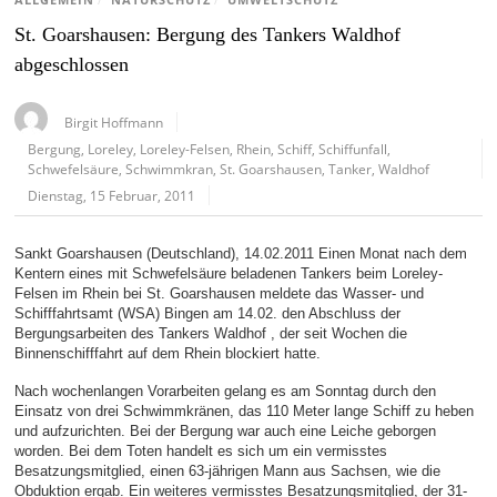
ALLGEMEIN
/
NATURSCHUTZ
/
UMWELTSCHUTZ
St. Goarshausen: Bergung des Tankers Waldhof
abgeschlossen
Birgit Hoffmann
Bergung
,
Loreley
,
Loreley-Felsen
,
Rhein
,
Schiff
,
Schiffunfall
,
Schwefelsäure
,
Schwimmkran
,
St. Goarshausen
,
Tanker
,
Waldhof
Dienstag, 15 Februar, 2011
Sankt Goarshausen (Deutschland), 14.02.2011 Einen Monat nach dem
Kentern eines mit Schwefelsäure beladenen Tankers beim Loreley-
Felsen im Rhein bei St. Goarshausen meldete das Wasser- und
Schifffahrtsamt (WSA) Bingen am 14.02. den Abschluss der
Bergungsarbeiten des Tankers Waldhof , der seit Wochen die
Binnenschifffahrt auf dem Rhein blockiert hatte.
Nach wochenlangen Vorarbeiten gelang es am Sonntag durch den
Einsatz von drei Schwimmkränen, das 110 Meter lange Schiff zu heben
und aufzurichten. Bei der Bergung war auch eine Leiche geborgen
worden. Bei dem Toten handelt es sich um ein vermisstes
Besatzungsmitglied, einen 63-jährigen Mann aus Sachsen, wie die
Obduktion ergab. Ein weiteres vermisstes Besatzungsmitglied, der 31-