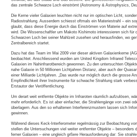
das zentrale Schwarze Loch einströmt (Astronomy & Astrophysics, De
Die Kerne vieler Galaxien leuchten nicht nur im optischen Licht, sonder
Radiostrahlung. Ausserdem schiesst oftmals ein Materiestrahl – ein 
glaubt, dass diese Energie durch das Einströmen von Materie auf ext
wird. Die Wissenschaftler um Makoto Kishimoto interessieren sich für 
Schwarzen Loch bei seiner Mahlzeit zusehen und herausfinden, wo gen
Zentralbereich startet.
Dazu hat das Team im Mai 2009 vier dieser aktiven Galaxienkerne (AG
beobachtet. Anschliessend wurden am United Kingdom Infrared Telesc
Galaxien im Nahinfrarotbereich gewonnen. Zu den untersuchten Objekt
nahe Galaxie in 50 Millionen Lichtjahren Distanz, aber auch der Qua
einer Milliarde Lichtjahren. „Das wurde nur möglich durch die grosse An
Empfindlichkeit ihrer Instrumente für schwache Strahlung stark verbe
Erstautor der Veröffentlichung.
Um derart weit entfernte Objekte im Infraroten räumlich aufzulösen, 
mehr erforderlich. Es ist aber einfacher, die Strahlengänge von zwei 
überlagern. Aus den so erhaltenen Interferenzmustern lassen sich In
gewinnen.
Während dieses Keck-Interferometer regelmässig zur Beobachtung von S
stellen die Untersuchungen viel weiter entfernter Objekte – besonder
ferner Galaxien – eine ungleich grßere Herausforderung dar: Sie strah