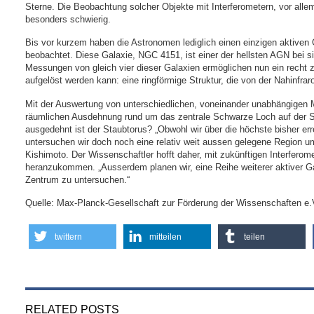
Sterne. Die Beobachtung solcher Objekte mit Interferometern, vor allem 
besonders schwierig.
Bis vor kurzem haben die Astronomen lediglich einen einzigen aktiven 
beobachtet. Diese Galaxie, NGC 4151, ist einer der hellsten AGN bei s
Messungen von gleich vier dieser Galaxien ermöglichen nun ein recht 
aufgelöst werden kann: eine ringförmige Struktur, die von der Nahinfrar
Mit der Auswertung von unterschiedlichen, voneinander unabhängigen
räumlichen Ausdehnung rund um das zentrale Schwarze Loch auf der Spu
ausgedehnt ist der Staubtorus? „Obwohl wir über die höchste bisher err
untersuchen wir doch noch eine relativ weit aussen gelegene Region 
Kishimoto. Der Wissenschaftler hofft daher, mit zukünftigen Interferom
heranzukommen. „Ausserdem planen wir, eine Reihe weiterer aktiver 
Zentrum zu untersuchen.“
Quelle: Max-Planck-Gesellschaft zur Förderung der Wissenschaften e.
twittern
mitteilen
teilen
RELATED POSTS