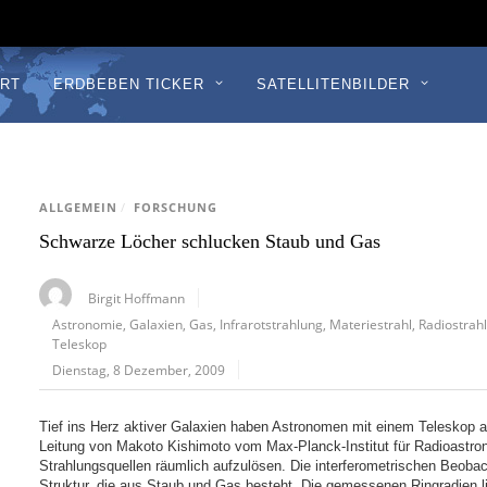
RT
ERDBEBEN TICKER
SATELLITENBILDER
ALLGEMEIN
/
FORSCHUNG
Schwarze Löcher schlucken Staub und Gas
Birgit Hoffmann
Astronomie
,
Galaxien
,
Gas
,
Infrarotstrahlung
,
Materiestrahl
,
Radiostrah
Teleskop
Dienstag, 8 Dezember, 2009
Tief ins Herz aktiver Galaxien haben Astronomen mit einem Teleskop a
Leitung von Makoto Kishimoto vom Max-Planck-Institut für Radioastro
Strahlungsquellen räumlich aufzulösen. Die interferometrischen Beobac
Struktur, die aus Staub und Gas besteht. Die gemessenen Ringradien li