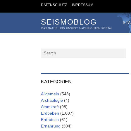
DATENSCHUTZ
IMPRESSUM
SEISMOBLOG
STA
DAS NATUR UND UMWELT NACHRICHTEN PORTAL
KATEGORIEN
Allgemein
(543)
Archäologie
(4)
Atomkraft
(98)
Erdbeben
(1.087)
Erdrutsch
(61)
Ernährung
(304)