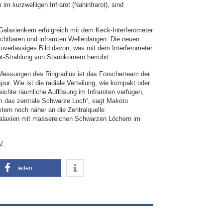
im kurzwelligen Infrarot (Nahinfrarot), sind
Galaxienkern erfolgreich mit dem Keck-Interferometer
ichtbaren und infraroten Wellenlängen. Die neuen
zuverlässiges Bild davon, was mit dem Interferometer
ot-Strahlung von Staubkörnern herrührt.
 Messungen des Ringradius ist das Forscherteam der
r. Wie ist die radiale Verteilung, wie kompakt oder
eichte räumliche Auflösung im Infraroten verfügen,
um das zentrale Schwarze Loch“, sagt Makoto
etern noch näher an die Zentralquelle
Galaxien mit massereichen Schwarzen Löchern im
V.
teilen