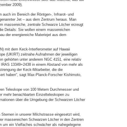
zember 2009).
n auch im Bereich der Röntgen-, Infrarot- und
sogenannter Jet – aus dem Zentrum heraus. Man
rem massereiche, zentrale Schwarze Löcher erzeugt
die Details: Sie wollen einem massereichen
au der energiereiche Materiejet aus dem
N) mit dem Keck-Interferometer auf Hawaii
ope (UKIRT) zeitnahe Aufnahmen der jeweiligen
en gehörten unter anderem NGC 4151, eine relativ
sar IRAS 13349+2438 in einem Abstand von mehr als
strengung der Keck-Mitarbeiter, die die
ssert haben“, sagt Max-Planck-Forscher Kishimoto,
wären Teleskope von 100 Metern Durchmesser und
oder mehr benachbarten Einzelteleskopen zu
formationen über die Umgebung der Schwarzen Löcher
ternen in unserer Milchstrasse eingesetzt wird,
s der massereichen Schwarzen Löcher in den Zentren
len um ein Vielfaches schwächer als nahegelegene