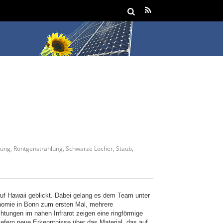
lung
,
Röntgenstrahlung
,
Schwarze Löcher
,
Staub
,
uf Hawaii geblickt. Dabei gelang es dem Team unter
nomie in Bonn zum ersten Mal, mehrere
htungen im nahen Infrarot zeigen eine ringförmige
efern neue Erkenntnisse über das Material, das auf