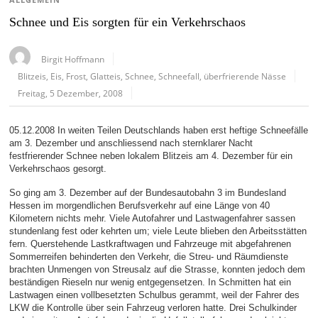
ALLGEMEIN
Schnee und Eis sorgten für ein Verkehrschaos
Birgit Hoffmann
Blitzeis
,
Eis
,
Frost
,
Glatteis
,
Schnee
,
Schneefall
,
überfrierende Nässe
Freitag, 5 Dezember, 2008
05.12.2008 In weiten Teilen Deutschlands haben erst heftige Schneefälle
am 3. Dezember und anschliessend nach sternklarer Nacht
festfrierender Schnee neben lokalem Blitzeis am 4. Dezember für ein
Verkehrschaos gesorgt.
So ging am 3. Dezember auf der Bundesautobahn 3 im Bundesland
Hessen im morgendlichen Berufsverkehr auf eine Länge von 40
Kilometern nichts mehr. Viele Autofahrer und Lastwagenfahrer sassen
stundenlang fest oder kehrten um; viele Leute blieben den Arbeitsstätten
fern. Querstehende Lastkraftwagen und Fahrzeuge mit abgefahrenen
Sommerreifen behinderten den Verkehr, die Streu- und Räumdienste
brachten Unmengen von Streusalz auf die Strasse, konnten jedoch dem
beständigen Rieseln nur wenig entgegensetzen. In Schmitten hat ein
Lastwagen einen vollbesetzten Schulbus gerammt, weil der Fahrer des
LKW die Kontrolle über sein Fahrzeug verloren hatte. Drei Schulkinder