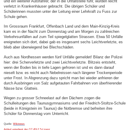
und ein weiterer Autofahrer, der in die Unfallstelle fuhr, wurden leicht
verletzt in Krankenhäuser gebracht. Die übrigen Schüler und
Schülerinnen mussten unter der Leitung einer Lehrkraft zu Fuss zur
Schule gehen.
Im Grossraum Frankfurt, Offenbach Land und dem Main-Kinzig-Kreis
kam es in der Nacht zum Donnerstag und am Morgen zu zahlreichen
Verkehrsunfällen auf zum Teil spiegelglatten Strassen. Etwa 50 Unfälle
ereigneten sich dort, dabei gab es insgesamt sechs Leichtverletzte, es
blieb aber überwiegend bei Blechschäden.
Auch aus Nordhessen werden fünf Unfälle gemeldet! Bilanz der Polizei
hier: drei Scherverletzte und zwei Leichtverletzte. Blitzeis entsteht,
wenn der Boden bis in tiefe Lagen gefroren ist und es dann darauf
nieselt bzw. es reicht auch Nebelreissen nach längerer Trockenperiode
unter Frost. In Abgrenzung dazu spricht man bei wieder anfrieren der
durch Ausbringen von Salz aufgetauten Fahrbahnen von überfrierender
Nässe bzw. Glatteis.
Wegen zu grosser Schneelast auf den Dächern zogen die
Schulleitungen des Taunusgymnasiums und der Friedrich-Stoltze-Schule
(beide in Königstein im Taunus) die Notbremse und befreiten ihre
Schüler für Donnerstag vom Unterricht.
Quelle:
Wikinews
Artikel unterliegt der CC-BY-2.5-Lizenz