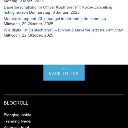
Montag, 2 März, 2026
Dauerbeschallung im Office: Kopfhörer mit Noice-Cancelling
richtig nutzen
Donnerstag, 8 Januar, 2026
Materialknappheit: Chipmangel in der Industrie nimmt zu
Mittwoch, 29 Oktober, 2025
Wie digital ist Deutschland? – Bitkom-Dataverse jetzt neu am Start
Mittwoch, 22 Oktober, 2025
BACK TO TOP
BLOGROLL
Blogging Inside
Trending News
Webcam Pool