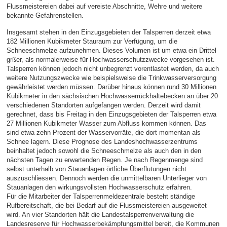
Flussmeistereien dabei auf vereiste Abschnitte, Wehre und weitere
bekannte Gefahrenstellen.
Insgesamt stehen in den Einzugsgebieten der Talsperren derzeit etwa
182 Millionen Kubikmeter Stauraum zur Verfügung, um die
Schneeschmelze aufzunehmen. Dieses Volumen ist um etwa ein Drittel
grßer, als normalerweise für Hochwasserschutzzwecke vorgesehen ist.
Talsperren können jedoch nicht unbegrenzt vorentlastet werden, da auch
weitere Nutzungszwecke wie beispielsweise die Trinkwasserversorgung
gewährleistet werden müssen. Darüber hinaus können rund 30 Millionen
Kubikmeter in den sächsischen Hochwasserrückhaltebecken an über 20
verschiedenen Standorten aufgefangen werden. Derzeit wird damit
gerechnet, dass bis Freitag in den Einzugsgebieten der Talsperren etwa
27 Millionen Kubikmeter Wasser zum Abfluss kommen können. Das
sind etwa zehn Prozent der Wasservorräte, die dort momentan als
Schnee lagern. Diese Prognose des Landeshochwasserzentrums
beinhaltet jedoch sowohl die Schneeschmelze als auch den in den
nächsten Tagen zu erwartenden Regen. Je nach Regenmenge sind
selbst unterhalb von Stauanlagen örtliche Überflutungen nicht
auszuschliessen. Dennoch werden die unmittelbaren Unterlieger von
Stauanlagen den wirkungsvollsten Hochwasserschutz erfahren.
Für die Mitarbeiter der Talsperrenmeldezentrale besteht ständige
Rufbereitschaft, die bei Bedarf auf die Flussmeistereien ausgeweitet
wird. An vier Standorten hält die Landestalsperrenverwaltung die
Landesreserve für Hochwasserbekämpfungsmittel bereit, die Kommunen