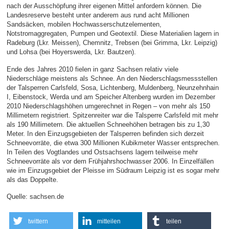
nach der Ausschöpfung ihrer eigenen Mittel anfordern können. Die
Landesreserve besteht unter anderem aus rund acht Millionen
Sandsäcken, mobilen Hochwasserschutzelementen,
Notstromaggregaten, Pumpen und Geotextil. Diese Materialien lagern in
Radeburg (Lkr. Meissen), Chemnitz, Trebsen (bei Grimma, Lkr. Leipzig)
und Lohsa (bei Hoyerswerda, Lkr. Bautzen).
Ende des Jahres 2010 fielen in ganz Sachsen relativ viele
Niederschläge meistens als Schnee. An den Niederschlagsmessstellen
der Talsperren Carlsfeld, Sosa, Lichtenberg, Muldenberg, Neunzehnhain
I, Eibenstock, Werda und am Speicher Altenberg wurden im Dezember
2010 Niederschlagshöhen umgerechnet in Regen – von mehr als 150
Millimetern registriert. Spitzenreiter war die Talsperre Carlsfeld mit mehr
als 190 Millimetern. Die aktuellen Schneehöhen betragen bis zu 1,30
Meter. In den Einzugsgebieten der Talsperren befinden sich derzeit
Schneevorräte, die etwa 300 Millionen Kubikmeter Wasser entsprechen.
In Teilen des Vogtlandes und Ostsachsens lagern teilweise mehr
Schneevorräte als vor dem Frühjahrshochwasser 2006. In Einzelfällen
wie im Einzugsgebiet der Pleisse im Südraum Leipzig ist es sogar mehr
als das Doppelte.
Quelle: sachsen.de
twittern
mitteilen
teilen