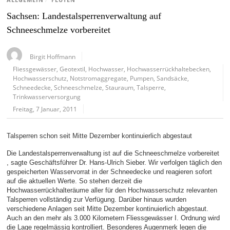
ALLGEMEIN
/
FLUTEN
Sachsen: Landestalsperrenverwaltung auf
Schneeschmelze vorbereitet
Birgit Hoffmann
Fliessgewässer
,
Geotextil
,
Hochwasser
,
Hochwasserrückhaltebecken
,
Hochwasserschutz
,
Notstromaggregate
,
Pumpen
,
Sandsäcke
,
Schneedecke
,
Schneeschmelze
,
Stauraum
,
Talsperre
,
Trinkwasserversorgung
Freitag, 7 Januar, 2011
Talsperren schon seit Mitte Dezember kontinuierlich abgestaut
Die Landestalsperrenverwaltung ist auf die Schneeschmelze vorbereitet
, sagte Geschäftsführer Dr. Hans-Ulrich Sieber. Wir verfolgen täglich den
gespeicherten Wasservorrat in der Schneedecke und reagieren sofort
auf die aktuellen Werte. So stehen derzeit die
Hochwasserrückhalteräume aller für den Hochwasserschutz relevanten
Talsperren vollständig zur Verfügung. Darüber hinaus wurden
verschiedene Anlagen seit Mitte Dezember kontinuierlich abgestaut.
Auch an den mehr als 3.000 Kilometern Fliessgewässer I. Ordnung wird
die Lage regelmässig kontrolliert. Besonderes Augenmerk legen die