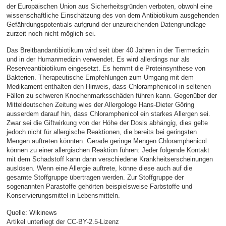
der Europäischen Union aus Sicherheitsgründen verboten, obwohl eine
wissenschaftliche Einschätzung des von dem Antibiotikum ausgehenden
Gefährdungspotentials aufgrund der unzureichenden Datengrundlage
zurzeit noch nicht möglich sei.
Das Breitbandantibiotikum wird seit über 40 Jahren in der Tiermedizin
und in der Humanmedizin verwendet. Es wird allerdings nur als
Reserveantibiotikum eingesetzt. Es hemmt die Proteinsynthese von
Bakterien. Therapeutische Empfehlungen zum Umgang mit dem
Medikament enthalten den Hinweis, dass Chloramphenicol in seltenen
Fällen zu schweren Knochenmarksschäden führen kann. Gegenüber der
Mitteldeutschen Zeitung wies der Allergologe Hans-Dieter Göring
ausserdem darauf hin, dass Chloramphenicol ein starkes Allergen sei.
Zwar sei die Giftwirkung von der Höhe der Dosis abhängig, dies gelte
jedoch nicht für allergische Reaktionen, die bereits bei geringsten
Mengen auftreten könnten. Gerade geringe Mengen Chloramphenicol
können zu einer allergischen Reaktion führen: Jeder folgende Kontakt
mit dem Schadstoff kann dann verschiedene Krankheitserscheinungen
auslösen. Wenn eine Allergie auftrete, könne diese auch auf die
gesamte Stoffgruppe übertragen werden. Zur Stoffgruppe der
sogenannten Parastoffe gehörten beispielsweise Farbstoffe und
Konservierungsmittel in Lebensmitteln.
Quelle: Wikinews
Artikel unterliegt der CC-BY-2.5-Lizenz