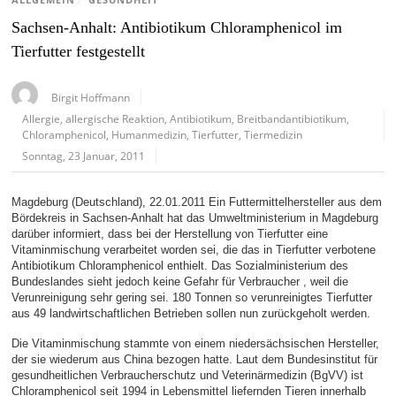
ALLGEMEIN
/
GESUNDHEIT
Sachsen-Anhalt: Antibiotikum Chloramphenicol im
Tierfutter festgestellt
Birgit Hoffmann
Allergie
,
allergische Reaktion
,
Antibiotikum
,
Breitbandantibiotikum
,
Chloramphenicol
,
Humanmedizin
,
Tierfutter
,
Tiermedizin
Sonntag, 23 Januar, 2011
Magdeburg (Deutschland), 22.01.2011 Ein Futtermittelhersteller aus dem
Bördekreis in Sachsen-Anhalt hat das Umweltministerium in Magdeburg
darüber informiert, dass bei der Herstellung von Tierfutter eine
Vitaminmischung verarbeitet worden sei, die das in Tierfutter verbotene
Antibiotikum Chloramphenicol enthielt. Das Sozialministerium des
Bundeslandes sieht jedoch keine Gefahr für Verbraucher , weil die
Verunreinigung sehr gering sei. 180 Tonnen so verunreinigtes Tierfutter
aus 49 landwirtschaftlichen Betrieben sollen nun zurückgeholt werden.
Die Vitaminmischung stammte von einem niedersächsischen Hersteller,
der sie wiederum aus China bezogen hatte. Laut dem Bundesinstitut für
gesundheitlichen Verbraucherschutz und Veterinärmedizin (BgVV) ist
Chloramphenicol seit 1994 in Lebensmittel liefernden Tieren innerhalb