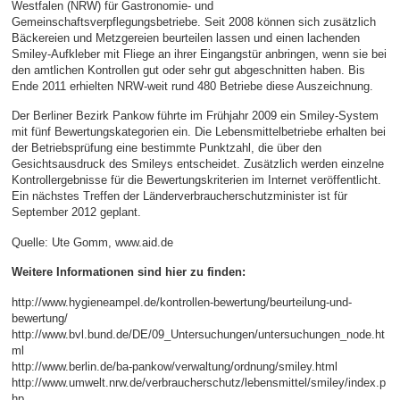
Westfalen (NRW) für Gastronomie- und
Gemeinschaftsverpflegungsbetriebe. Seit 2008 können sich zusätzlich
Bäckereien und Metzgereien beurteilen lassen und einen lachenden
Smiley-Aufkleber mit Fliege an ihrer Eingangstür anbringen, wenn sie bei
den amtlichen Kontrollen gut oder sehr gut abgeschnitten haben. Bis
Ende 2011 erhielten NRW-weit rund 480 Betriebe diese Auszeichnung.
Der Berliner Bezirk Pankow führte im Frühjahr 2009 ein Smiley-System
mit fünf Bewertungskategorien ein. Die Lebensmittelbetriebe erhalten bei
der Betriebsprüfung eine bestimmte Punktzahl, die über den
Gesichtsausdruck des Smileys entscheidet. Zusätzlich werden einzelne
Kontrollergebnisse für die Bewertungskriterien im Internet veröffentlicht.
Ein nächstes Treffen der Länderverbraucherschutzminister ist für
September 2012 geplant.
Quelle: Ute Gomm, www.aid.de
Weitere Informationen sind hier zu finden:
http://www.hygieneampel.de/kontrollen-bewertung/beurteilung-und-
bewertung/
http://www.bvl.bund.de/DE/09_Untersuchungen/untersuchungen_node.ht
ml
http://www.berlin.de/ba-pankow/verwaltung/ordnung/smiley.html
http://www.umwelt.nrw.de/verbraucherschutz/lebensmittel/smiley/index.p
hp