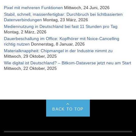
Pixel mit mehreren Funktionen
Mittwoch, 24 Juni, 2026
Stabil, schnell, massenfertigbar: Durchbruch bei lichtbasierten
Datenverbindungen
Montag, 23 März, 2026
Mediennutzung in Deutschland bei fast 11 Stunden pro Tag
Montag, 2 März, 2026
Dauerbeschallung im Office: Kopfhörer mit Noice-Cancelling
richtig nutzen
Donnerstag, 8 Januar, 2026
Materialknappheit: Chipmangel in der Industrie nimmt zu
Mittwoch, 29 Oktober, 2025
Wie digital ist Deutschland? – Bitkom-Dataverse jetzt neu am Start
Mittwoch, 22 Oktober, 2025
BACK TO TOP