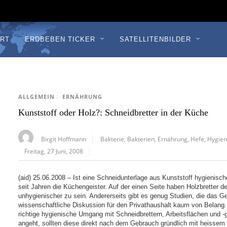
RT
ERDBEBEN TICKER
SATELLITENBILDER
ALLGEMEIN
/
ERNÄHRUNG
Kunststoff oder Holz?: Schneidbretter in der Küche
Birgit Hoffmann
Bakterie
,
Bakterien
,
Ernährung
,
Hefe
,
Hygie
Freitag, 27 Juni, 2008
(aid) 25.06.2008 – Ist eine Schneidunterlage aus Kunststoff hygienisch
seit Jahren die Küchengeister. Auf der einen Seite haben Holzbretter d
unhygienischer zu sein. Andererseits gibt es genug Studien, die das Ge
wissenschaftliche Diskussion für den Privathaushalt kaum von Belang. Vi
richtige hygienische Umgang mit Schneidbrettern, Arbeitsflächen und -
angeht, sollten diese direkt nach dem Gebrauch gründlich mit heisse