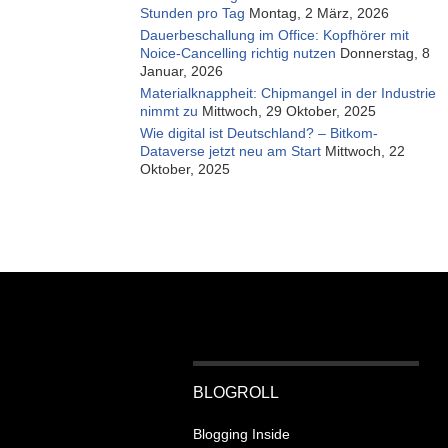
Stunden pro Tag
Montag, 2 März, 2026
Dauerbeschallung im Office: Kopfhörer mit
Noice-Cancelling richtig nutzen
Donnerstag, 8
Januar, 2026
Materialknappheit: Chipmangel in der Industrie
nimmt zu
Mittwoch, 29 Oktober, 2025
Wie digital ist Deutschland? – Bitkom-
Dataverse jetzt neu am Start
Mittwoch, 22
Oktober, 2025
BLOGROLL
Blogging Inside