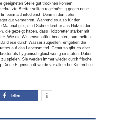
r geeigneten Stelle gut trocknen können.
zerkratzte Bretter sollten regelmässig gegen neue
n beim aid infodienst. Denn in den tiefen
rreger gut vermehren. Während es also für den
Material gibt, sind Schneidbretter aus Holz in der
n, die gezeigt haben, dass Holzbretter stärker mit
ter. Wie die Wissenschaftler berichten, sammelten
 Da diese durch Wasser zuquellen, entgehen die
ettes auf das Lebensmittel. Genauso gibt es aber
etter als hygienisch gleichwertig einstufen. Dabei
 zu spielen. Sie werden immer wieder durch frische
ng. Diese Eigenschaft wurde vor allem bei Kiefernholz
teilen