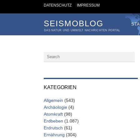
DATENSCHUTZ
IMPRESSUM
SEISMOBLOG
STA
DAS NATUR UND UMWELT NACHRICHTEN PORTAL
KATEGORIEN
Allgemein
(543)
Archäologie
(4)
Atomkraft
(98)
Erdbeben
(1.087)
Erdrutsch
(61)
Ernährung
(304)