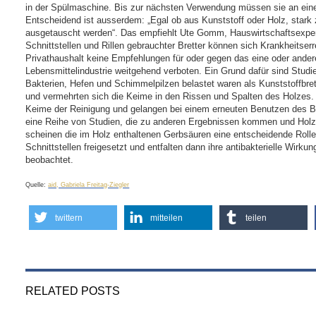
in der Spülmaschine. Bis zur nächsten Verwendung müssen sie an eine
Entscheidend ist ausserdem: „Egal ob aus Kunststoff oder Holz, stark 
ausgetauscht werden“. Das empfiehlt Ute Gomm, Hauswirtschaftsexperti
Schnittstellen und Rillen gebrauchter Bretter können sich Krankheitse
Privathaushalt keine Empfehlungen für oder gegen das eine oder andere 
Lebensmittelindustrie weitgehend verboten. Ein Grund dafür sind Studie
Bakterien, Hefen und Schimmelpilzen belastet waren als Kunststoffbret
und vermehrten sich die Keime in den Rissen und Spalten des Holzes.
Keime der Reinigung und gelangen bei einem erneuten Benutzen des Br
eine Reihe von Studien, die zu anderen Ergebnissen kommen und Holzbr
scheinen die im Holz enthaltenen Gerbsäuren eine entscheidende Rolle
Schnittstellen freigesetzt und entfalten dann ihre antibakterielle Wirku
beobachtet.
Quelle:
aid, Gabriela Freitag-Ziegler
twittern
mitteilen
teilen
RELATED POSTS