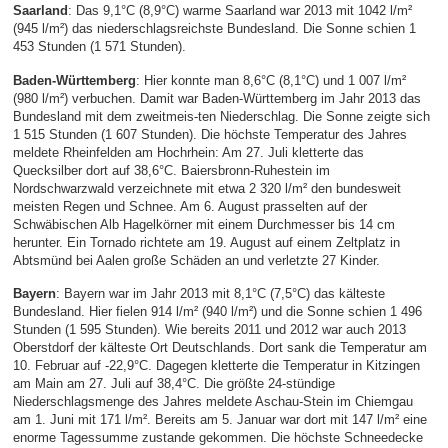
Saarland
: Das 9,1°C (8,9°C) warme Saarland war 2013 mit 1042 l/m²
(945 l/m²) das niederschlagsreichste Bundesland. Die Sonne schien 1
453 Stunden (1 571 Stunden).
Baden-Württemberg
: Hier konnte man 8,6°C (8,1°C) und 1 007 l/m²
(980 l/m²) verbuchen. Damit war Baden-Württemberg im Jahr 2013 das
Bundesland mit dem zweitmeis-ten Niederschlag. Die Sonne zeigte sich
1 515 Stunden (1 607 Stunden). Die höchste Temperatur des Jahres
meldete Rheinfelden am Hochrhein: Am 27. Juli kletterte das
Quecksilber dort auf 38,6°C. Baiersbronn-Ruhestein im
Nordschwarzwald verzeichnete mit etwa 2 320 l/m² den bundesweit
meisten Regen und Schnee. Am 6. August prasselten auf der
Schwäbischen Alb Hagelkörner mit einem Durchmesser bis 14 cm
herunter. Ein Tornado richtete am 19. August auf einem Zeltplatz in
Abtsmünd bei Aalen große Schäden an und verletzte 27 Kinder.
Bayern
: Bayern war im Jahr 2013 mit 8,1°C (7,5°C) das kälteste
Bundesland. Hier fielen 914 l/m² (940 l/m²) und die Sonne schien 1 496
Stunden (1 595 Stunden). Wie bereits 2011 und 2012 war auch 2013
Oberstdorf der kälteste Ort Deutschlands. Dort sank die Temperatur am
10. Februar auf -22,9°C. Dagegen kletterte die Temperatur in Kitzingen
am Main am 27. Juli auf 38,4°C. Die größte 24-stündige
Niederschlagsmenge des Jahres meldete Aschau-Stein im Chiemgau
am 1. Juni mit 171 l/m². Bereits am 5. Januar war dort mit 147 l/m² eine
enorme Tagessumme zustande gekommen. Die höchste Schneedecke