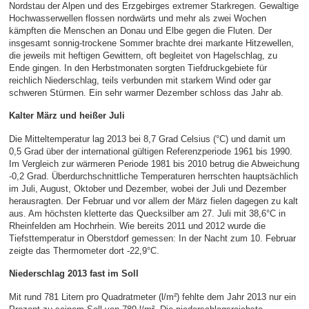
Nordstau der Alpen und des Erzgebirges extremer Starkregen. Gewaltige
Hochwasserwellen flossen nordwärts und mehr als zwei Wochen
kämpften die Menschen an Donau und Elbe gegen die Fluten. Der
insgesamt sonnig-trockene Sommer brachte drei markante Hitzewellen,
die jeweils mit heftigen Gewittern, oft begleitet von Hagelschlag, zu
Ende gingen. In den Herbstmonaten sorgten Tiefdruckgebiete für
reichlich Niederschlag, teils verbunden mit starkem Wind oder gar
schweren Stürmen. Ein sehr warmer Dezember schloss das Jahr ab.
Kalter März und heißer Juli
Die Mitteltemperatur lag 2013 bei 8,7 Grad Celsius (°C) und damit um
0,5 Grad über der international gültigen Referenzperiode 1961 bis 1990.
Im Vergleich zur wärmeren Periode 1981 bis 2010 betrug die Abweichung
-0,2 Grad. Überdurchschnittliche Temperaturen herrschten hauptsächlich
im Juli, August, Oktober und Dezember, wobei der Juli und Dezember
herausragten. Der Februar und vor allem der März fielen dagegen zu kalt
aus. Am höchsten kletterte das Quecksilber am 27. Juli mit 38,6°C in
Rheinfelden am Hochrhein. Wie bereits 2011 und 2012 wurde die
Tiefsttemperatur in Oberstdorf gemessen: In der Nacht zum 10. Februar
zeigte das Thermometer dort -22,9°C.
Niederschlag 2013 fast im Soll
Mit rund 781 Litern pro Quadratmeter (l/m²) fehlte dem Jahr 2013 nur ein