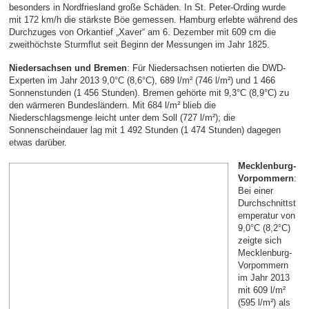
besonders in Nordfriesland große Schäden. In St. Peter-Ording wurde
mit 172 km/h die stärkste Böe gemessen. Hamburg erlebte während des
Durchzuges von Orkantief „Xaver“ am 6. Dezember mit 609 cm die
zweithöchste Sturmflut seit Beginn der Messungen im Jahr 1825.
Niedersachsen und Bremen
: Für Niedersachsen notierten die DWD-
Experten im Jahr 2013 9,0°C (8,6°C), 689 l/m² (746 l/m²) und 1 466
Sonnenstunden (1 456 Stunden). Bremen gehörte mit 9,3°C (8,9°C) zu
den wärmeren Bundesländern. Mit 684 l/m² blieb die
Niederschlagsmenge leicht unter dem Soll (727 l/m²); die
Sonnenscheindauer lag mit 1 492 Stunden (1 474 Stunden) dagegen
etwas darüber.
Mecklenburg-
Vorpommern
:
Bei einer
Durchschnittst
emperatur von
9,0°C (8,2°C)
zeigte sich
Mecklenburg-
Vorpommern
im Jahr 2013
mit 609 l/m²
(595 l/m²) als