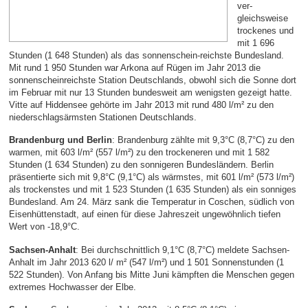
ver-
gleichsweise
trockenes und
mit 1 696
Stunden (1 648 Stunden) als das sonnenschein-reichste Bundesland.
Mit rund 1 950 Stunden war Arkona auf Rügen im Jahr 2013 die
sonnenscheinreichste Station Deutschlands, obwohl sich die Sonne dort
im Februar mit nur 13 Stunden bundesweit am wenigsten gezeigt hatte.
Vitte auf Hiddensee gehörte im Jahr 2013 mit rund 480 l/m² zu den
niederschlagsärmsten Stationen Deutschlands.
Brandenburg und Berlin
: Brandenburg zählte mit 9,3°C (8,7°C) zu den
warmen, mit 603 l/m² (557 l/m²) zu den trockeneren und mit 1 582
Stunden (1 634 Stunden) zu den sonnigeren Bundesländern. Berlin
präsentierte sich mit 9,8°C (9,1°C) als wärmstes, mit 601 l/m² (573 l/m²)
als trockenstes und mit 1 523 Stunden (1 635 Stunden) als ein sonniges
Bundesland. Am 24. März sank die Temperatur in Coschen, südlich von
Eisenhüttenstadt, auf einen für diese Jahreszeit ungewöhnlich tiefen
Wert von -18,9°C.
Sachsen-Anhalt
: Bei durchschnittlich 9,1°C (8,7°C) meldete Sachsen-
Anhalt im Jahr 2013 620 l/ m² (547 l/m²) und 1 501 Sonnenstunden (1
522 Stunden). Von Anfang bis Mitte Juni kämpften die Menschen gegen
extremes Hochwasser der Elbe.