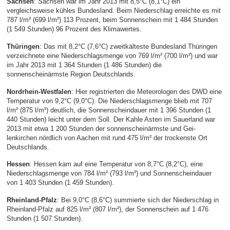
Sachsen
: Sachsen war im Jahr 2013 mit 8,5°C (8,1°C) ein
vergleichsweise kühles Bundesland. Beim Niederschlag erreichte es mit
787 l/m² (699 l/m²) 113 Prozent, beim Sonnenschein mit 1 484 Stunden
(1 549 Stunden) 96 Prozent des Klimawertes.
Thüringen
: Das mit 8,2°C (7,6°C) zweitkälteste Bundesland Thüringen
verzeichnete eine Niederschlagsmenge von 769 l/m² (700 l/m²) und war
im Jahr 2013 mit 1 364 Stunden (1 486 Stunden) die
sonnenscheinärmste Region Deutschlands.
Nordrhein-Westfalen
: Hier registrierten die Meteorologen des DWD eine
Temperatur von 9,2°C (9,0°C). Die Niederschlagsmenge blieb mit 707
l/m² (875 l/m²) deutlich, die Sonnenscheindauer mit 1 396 Stunden (1
440 Stunden) leicht unter dem Soll. Der Kahle Asten im Sauerland war
2013 mit etwa 1 200 Stunden der sonnenscheinärmste und Gei-
lenkirchen nördlich von Aachen mit rund 475 l/m² der trockenste Ort
Deutschlands.
Hessen
: Hessen kam auf eine Temperatur von 8,7°C (8,2°C), eine
Niederschlagsmenge von 784 l/m² (793 l/m²) und Sonnenscheindauer
von 1 403 Stunden (1 459 Stunden).
Rheinland-Pfalz
: Bei 9,0°C (8,6°C) summierte sich der Niederschlag in
Rheinland-Pfalz auf 825 l/m² (807 l/m²), der Sonnenschein auf 1 476
Stunden (1 507 Stunden).