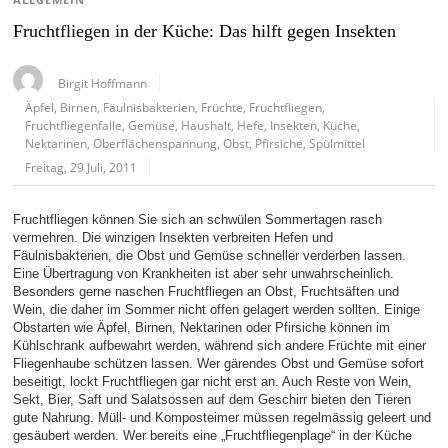
ALLGEMEIN
Fruchtfliegen in der Küche: Das hilft gegen Insekten
Birgit Hoffmann
Äpfel
,
Birnen
,
Fäulnisbakterien
,
Früchte
,
Fruchtfliegen
,
Fruchtfliegenfalle
,
Gemüse
,
Haushalt
,
Hefe
,
Insekten
,
Küche
,
Nektarinen
,
Oberflächenspannung
,
Obst
,
Pfirsiche
,
Spülmittel
Freitag, 29 Juli, 2011
Fruchtfliegen können Sie sich an schwülen Sommertagen rasch
vermehren. Die winzigen Insekten verbreiten Hefen und
Fäulnisbakterien, die Obst und Gemüse schneller verderben lassen.
Eine Übertragung von Krankheiten ist aber sehr unwahrscheinlich.
Besonders gerne naschen Fruchtfliegen an Obst, Fruchtsäften und
Wein, die daher im Sommer nicht offen gelagert werden sollten. Einige
Obstarten wie Äpfel, Birnen, Nektarinen oder Pfirsiche können im
Kühlschrank aufbewahrt werden, während sich andere Früchte mit einer
Fliegenhaube schützen lassen. Wer gärendes Obst und Gemüse sofort
beseitigt, lockt Fruchtfliegen gar nicht erst an. Auch Reste von Wein,
Sekt, Bier, Saft und Salatsossen auf dem Geschirr bieten den Tieren
gute Nahrung. Müll- und Komposteimer müssen regelmässig geleert und
gesäubert werden. Wer bereits eine „Fruchtfliegenplage“ in der Küche