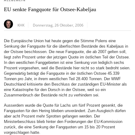
ALLGEMEIN
EU senkte Fangquote für Ostsee-Kabeljau
KHK
Donnerstag, 26 Oktober, 2006
Die Europäische Union hat heute gegen die Stimme Polens eine
Senkung der Fangquote für die überfischten Bestände des Kabeljaus in
der Ostsee beschlossen. Die neue Fangquote, die ab 2007 gelten soll,
liegt zehn Prozent unter der jetzigen Quote im östlichen Teil der Ostsee.
In den westlichen Fanggebieten ist eine Senkung von lediglich sechs
Prozent vorgesehen, weil die Bestände hier nicht so stark bedroht seien.
Gegenwärtig beträgt die Fangquote in der östlichen Ostsee 45.339
Tonnen pro Jahr, in ihrem westlichen Teil 28.400 Tonnen. Der WWF
Deutschland kritisierte den Beschluss der zuständigen EU-Minister als
eine Katastrophe für den Dorsch in der Ostsee, weil so ein
Zusammenbruch der Bestände nicht zu verhindern sei.
Ausserdem wurde die Quote für Lachs um fünf Prozent gesenkt, die
Fangquoten für den Hering blieben unverändert. Zum Ausgleich dürfen
aber acht Prozent mehr Sprotten gefangen werden. Der
Ministerbeschluss blieb hinter den Forderungen der EU-Kommission
zurück, die eine Senkung der Fangquoten um 15 bis 20 Prozent
vorgeschlagen hatte.