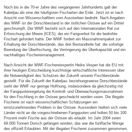
Noch bis in die 70-er Jahre des vergangenen Jahrhunderts galt der
Kabeljau als eine der häufigsten Fischarten der Erde. Jetzt ist er nach
Ansicht von Wissenschaftlern vom Aussterben bedroht. Nach Angaben
des WWF ist der Dorschbestand in der östlichen Ostsee auf ein Drittel
geschrumpft. Der WWF bezieht sich auf den Internationalen Rat zur
Erforschung der Meere (ICES), der ein Fangverbot für die bedrohte
Fischart gefordert hatte. Der WWF fordert ein Massnahmenpaket zur
Erhaltung der Dorschbestände, das drei Bestandteile hat: die sofortige
Beendung der Überfischung, die Verringerung der Überkapazität und ein
nachhaltiges Fischereimanagement.
Nach Ansicht der WWF-Fischereiexpertin Heike Vesper hat die EU mit
ihrer heutigen Entscheidung kurzfristige wirtschaftliche Interessen über
die Notwendigkeit des Schutzes der Zukunft unserer Fischbestände
gestellt. Für die Zukunft der Kabeljau- beziehungsweise Dorschbestände
sieht der WWF nur geringe Hoffnung, insbesondere da gleichzeitig mit
der Fangquotenregelung die Kontroll- und Überwachungsmassnahmen
für den Fischfang in der Ostsee geschwächt worden seien. Die illegale
Fischerei ist nach wissenschaftlichen Schätzungen ein
ernstzunehmendes Problem in der Ostsee. Ausserdem hielten sich viele
Länder nicht an die vorgeschriebenen Fangquoten und holten 50 bis 100
Prozent mehr Fische aus der Ostsee als erlaubt. Im Jahr 2004 seien
69.000 Tonnen Dorsch gefangen worden, das war die fünffache Menge
des offiziell Erlaubten. Mit der illegalen Fischerei zusammen genommen,