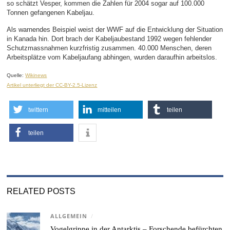
so schätzt Vesper, kommen die Zahlen für 2004 sogar auf 100.000
Tonnen gefangenen Kabeljau.
Als warnendes Beispiel weist der WWF auf die Entwicklung der Situation
in Kanada hin. Dort brach der Kabeljaubestand 1992 wegen fehlender
Schutzmassnahmen kurzfristig zusammen. 40.000 Menschen, deren
Arbeitsplätze vom Kabeljaufang abhingen, wurden daraufhin arbeitslos.
Quelle:
Wikinews
Artikel unterliegt der CC-BY-2.5-Lizenz
twittern
mitteilen
teilen
teilen
RELATED POSTS
ALLGEMEIN
/
Vogelgrippe in der Antarktis – Forschende befürchten