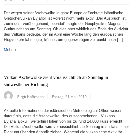
Der wegen seiner Aschewolke in ganz Europa gefürchtete isländische
Gletschervulkan Eyjafjöll ist vorerst nicht mehr aktiv. „Der Ausbruch ist,
zumindest vorübergehend, beendet“, sagte der Geophysiker Magnus
Gudmundsson am Sonntag. Ob dies aber wirklich das Ende der Aktivität
des Vulkans bedeute, der im April eine Woche lang den europäischen
Flugverkehr lahmlegte, könne zum gegenwärtigen Zeitpunkt noch […]
Mehr
Vulkan Aschewolke zieht voraussichtlich ab Sonntag in
südwestlicher Richtung
Birgit Hoffmann
Freitag, 21 Mai, 2010
Aktuelle Informationen der isländischen Meteorological Office weisen
darauf hin, dass die Aschewolke, des ausgebrochenen Vulkans
Eyjafjallajökull, weiterhin Höhen von bis zu rund 14.000 Fuss erreicht.
Die Vulkan Aschewolke wird voraussichtlich ab Sonntag in südwestlicher
Richtung über den Atlantik ziehen. Während die vulkanische Aktivität