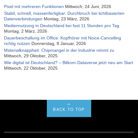
Pixel mit mehreren Funktionen
Mittwoch, 24 Juni, 2026
Stabil, schnell, massenfertigbar: Durchbruch bei lichtbasierten
Datenverbindungen
Montag, 23 März, 2026
Mediennutzung in Deutschland bei fast 11 Stunden pro Tag
Montag, 2 März, 2026
Dauerbeschallung im Office: Kopfhörer mit Noice-Cancelling
richtig nutzen
Donnerstag, 8 Januar, 2026
Materialknappheit: Chipmangel in der Industrie nimmt zu
Mittwoch, 29 Oktober, 2025
Wie digital ist Deutschland? – Bitkom-Dataverse jetzt neu am Start
Mittwoch, 22 Oktober, 2025
BACK TO TOP