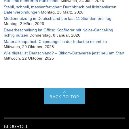
Pixel mit mehreren Funktionen
Mittwoch, 24 Juni, 2026
Stabil, schnell, massenfertigbar: Durchbruch bei lichtbasierten
Datenverbindungen
Montag, 23 März, 2026
Mediennutzung in Deutschland bei fast 11 Stunden pro Tag
Montag, 2 März, 2026
Dauerbeschallung im Office: Kopfhörer mit Noice-Cancelling
richtig nutzen
Donnerstag, 8 Januar, 2026
Materialknappheit: Chipmangel in der Industrie nimmt zu
Mittwoch, 29 Oktober, 2025
Wie digital ist Deutschland? – Bitkom-Dataverse jetzt neu am Start
Mittwoch, 22 Oktober, 2025
BACK TO TOP
BLOGROLL