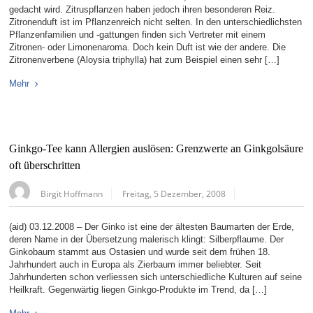
gedacht wird. Zitruspflanzen haben jedoch ihren besonderen Reiz.
Zitronenduft ist im Pflanzenreich nicht selten. In den unterschiedlichsten
Pflanzenfamilien und -gattungen finden sich Vertreter mit einem
Zitronen- oder Limonenaroma. Doch kein Duft ist wie der andere. Die
Zitronenverbene (Aloysia triphylla) hat zum Beispiel einen sehr […]
Mehr
Ginkgo-Tee kann Allergien auslösen: Grenzwerte an Ginkgolsäure
oft überschritten
Birgit Hoffmann
Freitag, 5 Dezember, 2008
(aid) 03.12.2008 – Der Ginko ist eine der ältesten Baumarten der Erde,
deren Name in der Übersetzung malerisch klingt: Silberpflaume. Der
Ginkobaum stammt aus Ostasien und wurde seit dem frühen 18.
Jahrhundert auch in Europa als Zierbaum immer beliebter. Seit
Jahrhunderten schon verliessen sich unterschiedliche Kulturen auf seine
Heilkraft. Gegenwärtig liegen Ginkgo-Produkte im Trend, da […]