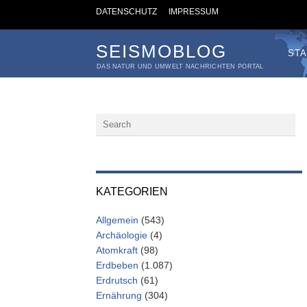
DATENSCHUTZ
IMPRESSUM
SEISMOBLOG
STA
DAS NATUR UND UMWELT NACHRICHTEN PORTAL
KATEGORIEN
Allgemein
(543)
Archäologie
(4)
Atomkraft
(98)
Erdbeben
(1.087)
Erdrutsch
(61)
Ernährung
(304)