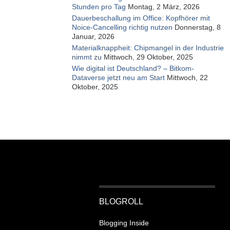
Stunden pro Tag
Montag, 2 März, 2026
Dauerbeschallung im Office: Kopfhörer mit
Noice-Cancelling richtig nutzen
Donnerstag, 8
Januar, 2026
Materialknappheit: Chipmangel in der Industrie
nimmt zu
Mittwoch, 29 Oktober, 2025
Wie digital ist Deutschland? – Bitkom-
Dataverse jetzt neu am Start
Mittwoch, 22
Oktober, 2025
BLOGROLL
Blogging Inside