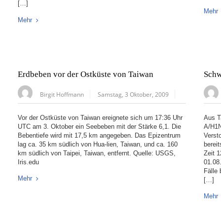
[…]
Mehr
Mehr
Erdbeben vor der Ostküste von Taiwan
Schw
Birgit Hoffmann
Samstag, 3 Oktober, 2009
Vor der Ostküste von Taiwan ereignete sich um 17:36 Uhr
Aus T
UTC am 3. Oktober ein Seebeben mit der Stärke 6,1. Die
A/H1N
Bebentiefe wird mit 17,5 km angegeben. Das Epizentrum
Verst
lag ca. 35 km südlich von Hua-lien, Taiwan, und ca. 160
berei
km südlich von Taipei, Taiwan, entfernt. Quelle: USGS,
Zeit 
Iris.edu
01.08
Fälle 
Mehr
[…]
Mehr