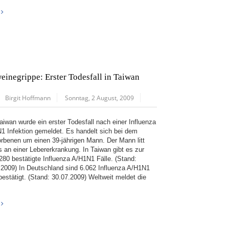
einegrippe: Erster Todesfall in Taiwan
Birgit Hoffmann
Sonntag, 2 August, 2009
aiwan wurde ein erster Todesfall nach einer Influenza
1 Infektion gemeldet. Es handelt sich bei dem
orbenen um einen 39-jährigen Mann. Der Mann litt
ts an einer Lebererkrankung. In Taiwan gibt es zur
1280 bestätigte Influenza A/H1N1 Fälle. (Stand:
.2009) In Deutschland sind 6.062 Influenza A/H1N1
bestätigt. (Stand: 30.07.2009) Weltweit meldet die