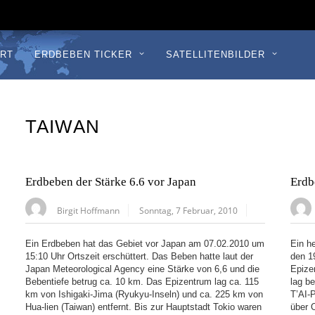
RT
ERDBEBEN TICKER
SATELLITENBILDER
TAIWAN
Erdbeben der Stärke 6.6 vor Japan
Erdb
Birgit Hoffmann
Sonntag, 7 Februar, 2010
Ein Erdbeben hat das Gebiet vor Japan am 07.02.2010 um
Ein h
15:10 Uhr Ortszeit erschüttert. Das Beben hatte laut der
den 1
Japan Meteorological Agency eine Stärke von 6,6 und die
Epize
Bebentiefe betrug ca. 10 km. Das Epizentrum lag ca. 115
lag b
km von Ishigaki-Jima (Ryukyu-Inseln) und ca. 225 km von
T’AI-P
Hua-lien (Taiwan) entfernt. Bis zur Hauptstadt Tokio waren
über 