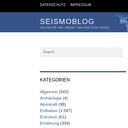
DATENSCHUTZ
IMPRESSUM
SEISMOBLOG
STA
DAS NATUR UND UMWELT NACHRICHTEN PORTAL
KATEGORIEN
Allgemein
(543)
Archäologie
(4)
Atomkraft
(98)
Erdbeben
(1.087)
Erdrutsch
(61)
Ernährung
(304)