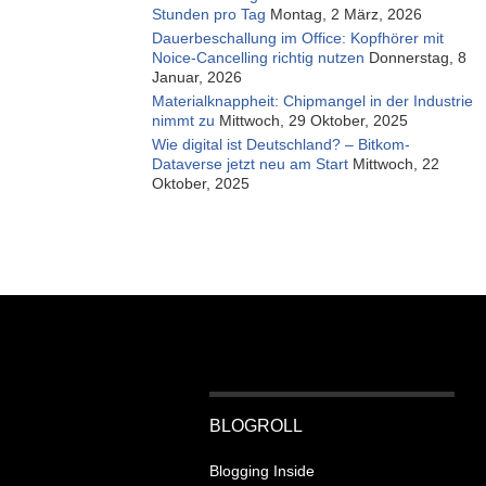
Stunden pro Tag
Montag, 2 März, 2026
Dauerbeschallung im Office: Kopfhörer mit
Noice-Cancelling richtig nutzen
Donnerstag, 8
Januar, 2026
Materialknappheit: Chipmangel in der Industrie
nimmt zu
Mittwoch, 29 Oktober, 2025
Wie digital ist Deutschland? – Bitkom-
Dataverse jetzt neu am Start
Mittwoch, 22
Oktober, 2025
BLOGROLL
Blogging Inside