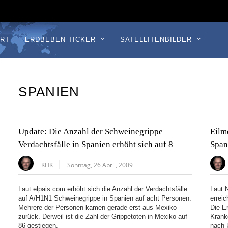
RT
ERDBEBEN TICKER
SATELLITENBILDER
SPANIEN
Update: Die Anzahl der Schweinegrippe
Eilm
Verdachtsfälle in Spanien erhöht sich auf 8
Span
KHK
Sonntag, 26 April, 2009
Laut elpais.com erhöht sich die Anzahl der Verdachtsfälle
Laut 
auf A/H1N1 Schweinegrippe in Spanien auf acht Personen.
errei
Mehrere der Personen kamen gerade erst aus Mexiko
Die E
zurück. Derweil ist die Zahl der Grippetoten in Mexiko auf
Krank
86 gestiegen.
nach 