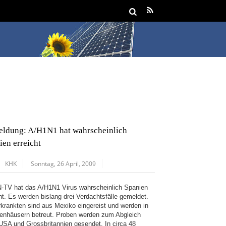
eldung: A/H1N1 hat wahrscheinlich
ien erreicht
KHK
Sonntag, 26 April, 2009
N-TV hat das A/H1N1 Virus wahrscheinlich Spanien
cht. Es werden bislang drei Verdachtsfälle gemeldet.
rkrankten sind aus Mexiko eingereist und werden in
enhäusern betreut. Proben werden zum Abgleich
USA und Grossbritannien gesendet. In circa 48