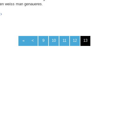
en weiss man genaueres.
«
<
9
10
11
12
13