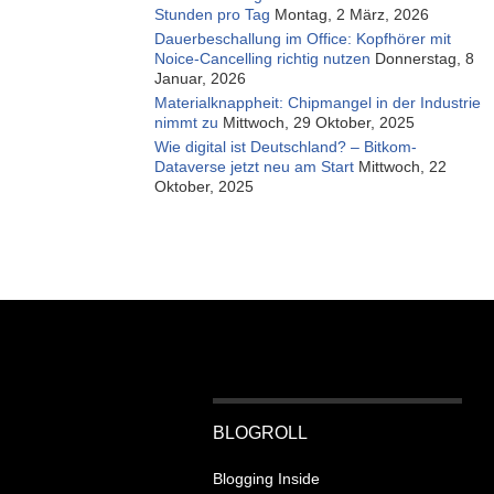
Stunden pro Tag
Montag, 2 März, 2026
Dauerbeschallung im Office: Kopfhörer mit
Noice-Cancelling richtig nutzen
Donnerstag, 8
Januar, 2026
Materialknappheit: Chipmangel in der Industrie
nimmt zu
Mittwoch, 29 Oktober, 2025
Wie digital ist Deutschland? – Bitkom-
Dataverse jetzt neu am Start
Mittwoch, 22
Oktober, 2025
BLOGROLL
Blogging Inside