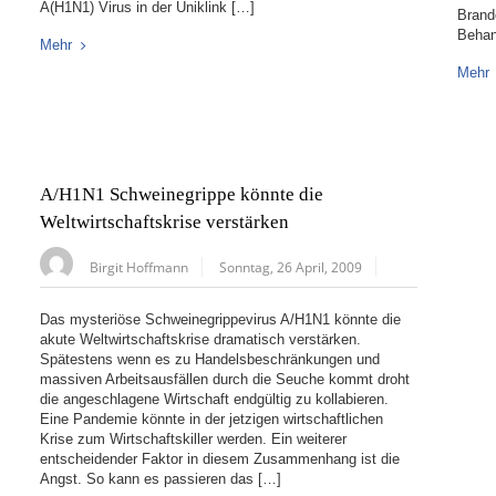
A(H1N1) Virus in der Uniklink […]
Brande
Behan
Mehr
Mehr
A/H1N1 Schweinegrippe könnte die
Weltwirtschaftskrise verstärken
Birgit Hoffmann
Sonntag, 26 April, 2009
Das mysteriöse Schweinegrippevirus A/H1N1 könnte die
akute Weltwirtschaftskrise dramatisch verstärken.
Spätestens wenn es zu Handelsbeschränkungen und
massiven Arbeitsausfällen durch die Seuche kommt droht
die angeschlagene Wirtschaft endgültig zu kollabieren.
Eine Pandemie könnte in der jetzigen wirtschaftlichen
Krise zum Wirtschaftskiller werden. Ein weiterer
entscheidender Faktor in diesem Zusammenhang ist die
Angst. So kann es passieren das […]