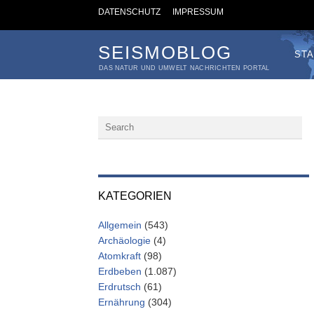
DATENSCHUTZ
IMPRESSUM
SEISMOBLOG
STA
DAS NATUR UND UMWELT NACHRICHTEN PORTAL
KATEGORIEN
Allgemein
(543)
Archäologie
(4)
Atomkraft
(98)
Erdbeben
(1.087)
Erdrutsch
(61)
Ernährung
(304)