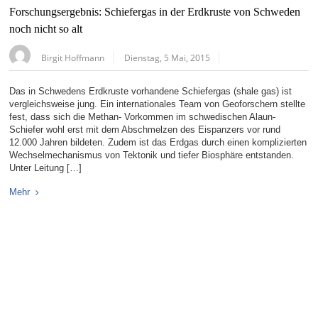
Forschungsergebnis: Schiefergas in der Erdkruste von Schweden
noch nicht so alt
Birgit Hoffmann
Dienstag, 5 Mai, 2015
Das in Schwedens Erdkruste vorhandene Schiefergas (shale gas) ist
vergleichsweise jung. Ein internationales Team von Geoforschern stellte
fest, dass sich die Methan- Vorkommen im schwedischen Alaun-
Schiefer wohl erst mit dem Abschmelzen des Eispanzers vor rund
12.000 Jahren bildeten. Zudem ist das Erdgas durch einen komplizierten
Wechselmechanismus von Tektonik und tiefer Biosphäre entstanden.
Unter Leitung […]
Mehr