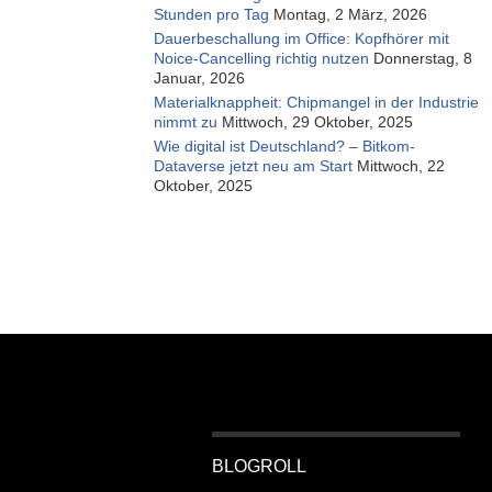
Stunden pro Tag
Montag, 2 März, 2026
Dauerbeschallung im Office: Kopfhörer mit
Noice-Cancelling richtig nutzen
Donnerstag, 8
Januar, 2026
Materialknappheit: Chipmangel in der Industrie
nimmt zu
Mittwoch, 29 Oktober, 2025
Wie digital ist Deutschland? – Bitkom-
Dataverse jetzt neu am Start
Mittwoch, 22
Oktober, 2025
BLOGROLL