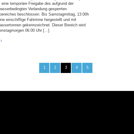
. eine temporäre Freigabe des aufgrund der
asserbedingten Verlandung gesperrten
bereiches beschlossen. Bis Samstagmittag, 13:00h
ine einschiffige Fahrrinne hergestellt und mit
assertonnen gekennzeichnet. Dieser Bereich wird
ienstagmorgen 06:00 Uhr […]
1
2
3
4
5