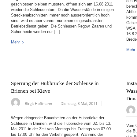
des H
geschlossen bleiben mussten, öffnen sich am 16.08.2011
berec
wieder die Schleusentore. Da die Wasserstände in einigen
Abflu
Streckenabschnitten immer noch ausserordentlich hoch
komme
sind, wird es aber vorerst nur einen eingeschränkten
Gebie
Betriebsdienst geben. Die Schleusen Regow, Zaaren und
WSA E
Schorfheide werden nur […]
16.8.
Brede
Mehr
Mehr
Sperrung der Hubbrücke der Schleuse in
Inst
Brienen bei Kleve
Wass
Don
Birgit Hoffmann
Dienstag, 3 Mai, 2011
Wegen dringender Bauarbeiten an der Hubbrücke der
Schleuse in Brienen, wird die Hubbrücke vom 02. bis 13.
Vom 0
Mai 2011 in der Zeit von Montags bis Freitags von 07.00
die B
bis 17.00 Uhr für den Verkehr gesperrt. Während der
des W