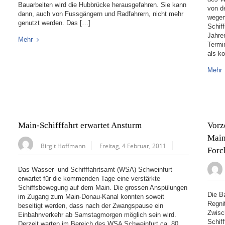
Bauarbeiten wird die Hubbrücke herausgefahren. Sie kann
von d
dann, auch von Fussgängern und Radfahrern, nicht mehr
wegen
genutzt werden. Das […]
Schif
Jahre
Mehr
Termi
als k
Mehr
Main-Schifffahrt erwartet Ansturm
Vorz
Main
Birgit Hoffmann
Freitag, 4 Februar, 2011
Forc
Das Wasser- und Schifffahrtsamt (WSA) Schweinfurt
erwartet für die kommenden Tage eine verstärkte
Schiffsbewegung auf dem Main. Die grossen Anspülungen
Die B
im Zugang zum Main-Donau-Kanal konnten soweit
Regni
beseitigt werden, dass nach der Zwangspause ein
Zwisc
Einbahnverkehr ab Samstagmorgen möglich sein wird.
Schif
Derzeit warten im Bereich des WSA Schweinfurt ca. 80