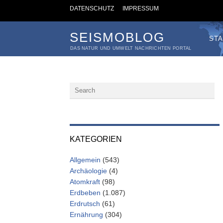
DATENSCHUTZ
IMPRESSUM
SEISMOBLOG
STA
DAS NATUR UND UMWELT NACHRICHTEN PORTAL
KATEGORIEN
Allgemein
(543)
Archäologie
(4)
Atomkraft
(98)
Erdbeben
(1.087)
Erdrutsch
(61)
Ernährung
(304)