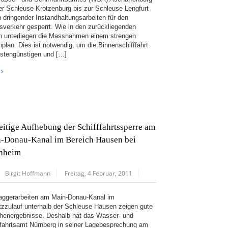
er Schleuse Krotzenburg bis zur Schleuse Lengfurt
 dringender Instandhaltungsarbeiten für den
fsverkehr gesperrt. Wie in den zurückliegenden
n unterliegen die Massnahmen einem strengen
nplan. Dies ist notwendig, um die Binnenschifffahrt
ostengünstigen und […]
eitige Aufhebung der Schifffahrtssperre am
-Donau-Kanal im Bereich Hausen bei
hheim
Birgit Hoffmann
Freitag, 4 Februar, 2011
aggerarbeiten am Main-Donau-Kanal im
tzzulauf unterhalb der Schleuse Hausen zeigen gute
henergebnisse. Deshalb hat das Wasser- und
ffahrtsamt Nürnberg in seiner Lagebesprechung am