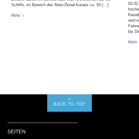
03.02
Schiffe, im Bereich des Main-Donal-Kanals ca. 50 […]
hochw
Kanal
Mehr
wird e
Fahrw
bis D
Mehr
BACK TO TOP
SEITEN