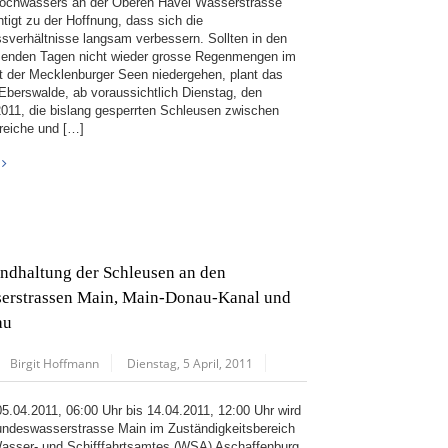
ochwassers an der Oberen Havel Wasserstrasse
htigt zu der Hoffnung, dass sich die
ssverhältnisse langsam verbessern. Sollten in den
nden Tagen nicht wieder grosse Regenmengen im
t der Mecklenburger Seen niedergehen, plant das
berswalde, ab voraussichtlich Dienstag, den
2011, die bislang gesperrten Schleusen zwischen
reiche und […]
andhaltung der Schleusen an den
erstrassen Main, Main-Donau-Kanal und
au
Birgit Hoffmann
Dienstag, 5 April, 2011
5.04.2011, 06:00 Uhr bis 14.04.2011, 12:00 Uhr wird
undeswasserstrasse Main im Zuständigkeitsbereich
asser- und Schifffahrtsamtes (WSA) Aschaffenburg