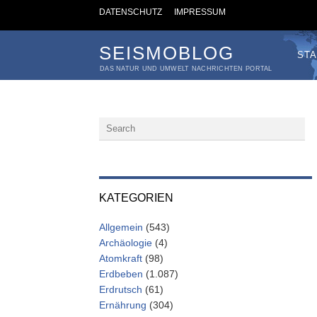
DATENSCHUTZ
IMPRESSUM
SEISMOBLOG
STA
DAS NATUR UND UMWELT NACHRICHTEN PORTAL
KATEGORIEN
Allgemein
(543)
Archäologie
(4)
Atomkraft
(98)
Erdbeben
(1.087)
Erdrutsch
(61)
Ernährung
(304)