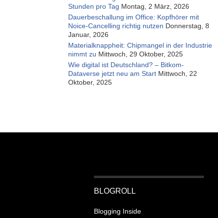
Stunden pro Tag
Montag, 2 März, 2026
Dauerbeschallung im Office: Kopfhörer mit
Noice-Cancelling richtig nutzen
Donnerstag, 8
Januar, 2026
Materialknappheit: Chipmangel in der Industrie
nimmt zu
Mittwoch, 29 Oktober, 2025
Wie digital ist Deutschland? – Bitkom-
Dataverse jetzt neu am Start
Mittwoch, 22
Oktober, 2025
BLOGROLL
Blogging Inside