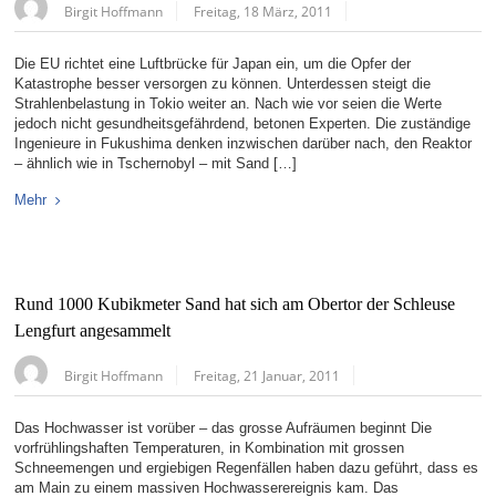
Birgit Hoffmann
Freitag, 18 März, 2011
Die EU richtet eine Luftbrücke für Japan ein, um die Opfer der
Katastrophe besser versorgen zu können. Unterdessen steigt die
Strahlenbelastung in Tokio weiter an. Nach wie vor seien die Werte
jedoch nicht gesundheitsgefährdend, betonen Experten. Die zuständige
Ingenieure in Fukushima denken inzwischen darüber nach, den Reaktor
– ähnlich wie in Tschernobyl – mit Sand […]
Mehr
Rund 1000 Kubikmeter Sand hat sich am Obertor der Schleuse
Lengfurt angesammelt
Birgit Hoffmann
Freitag, 21 Januar, 2011
Das Hochwasser ist vorüber – das grosse Aufräumen beginnt Die
vorfrühlingshaften Temperaturen, in Kombination mit grossen
Schneemengen und ergiebigen Regenfällen haben dazu geführt, dass es
am Main zu einem massiven Hochwasserereignis kam. Das