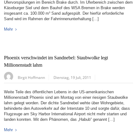
Ufervorspülungen im Bereich Brake durch. Im Uferbereich zwischen dem
Käseburger Siel und dem Bauhof des WSA Bremen in Brake werden
insgesamt ca. 100.000 m³ Sand aufgespült. Der hierfür erforderliche
Sand wird im Rahmen der Fahrrinnenunterhaltung […]
Mehr
Phoenix verschwindet im Sandnebel: Staubwolke legt
Millionenstadt lahm
Birgit Hoffmann
Dienstag, 19 Juli, 2011
Weite Teile des öffentlichen Lebens in der US-amerikanischen
Millionenstadt Phoenix sind am Montag von einer riesigen Staubwolke
lahm gelegt worden. Der dichte Sandnebel wehte über Wohngebiete,
behinderte den Autoverkehr auf der Interstate 10 und sorgte dafür, dass
Flugzeuge am Sky Harbor International Airport nicht mehr starten und
landen konnten. Mit dem Phänomen, das „Habub“ genannt […]
Mehr