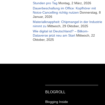
Stunden pro Tag
Montag, 2 März, 2026
Dauerbeschallung im Office: Kopfhörer mit
Noice-Cancelling richtig nutzen
Donnerstag, 8
Januar, 2026
Materialknappheit: Chipmangel in der Industrie
nimmt zu
Mittwoch, 29 Oktober, 2025
Wie digital ist Deutschland? – Bitkom-
Dataverse jetzt neu am Start
Mittwoch, 22
Oktober, 2025
BLOGROLL
Blogging Inside