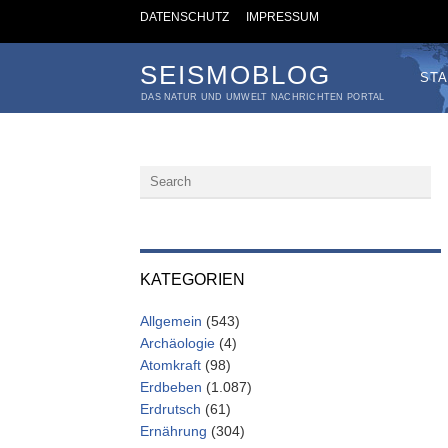
DATENSCHUTZ
IMPRESSUM
SEISMOBLOG
STA
DAS NATUR UND UMWELT NACHRICHTEN PORTAL
KATEGORIEN
Allgemein
(543)
Archäologie
(4)
Atomkraft
(98)
Erdbeben
(1.087)
Erdrutsch
(61)
Ernährung
(304)