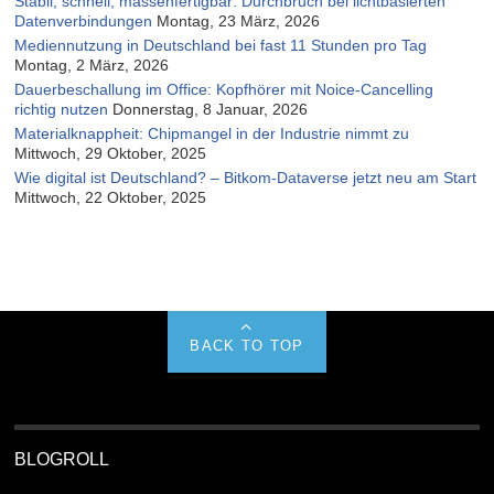
Stabil, schnell, massenfertigbar: Durchbruch bei lichtbasierten
Datenverbindungen
Montag, 23 März, 2026
Mediennutzung in Deutschland bei fast 11 Stunden pro Tag
Montag, 2 März, 2026
Dauerbeschallung im Office: Kopfhörer mit Noice-Cancelling
richtig nutzen
Donnerstag, 8 Januar, 2026
Materialknappheit: Chipmangel in der Industrie nimmt zu
Mittwoch, 29 Oktober, 2025
Wie digital ist Deutschland? – Bitkom-Dataverse jetzt neu am Start
Mittwoch, 22 Oktober, 2025
BACK TO TOP
BLOGROLL