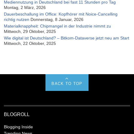
Mediennutzung in Deutschland bei fast 11 Stunden pro Tag
Montag, 2 März, 2026
Dauerbeschallung im Office: Kopfhörer mit Noice-Cancelling
richtig nutzen
Donnerstag, 8 Januar, 2026
Materialknappheit: Chipmangel in der Industrie nimmt zu
Mittwoch, 29 Oktober, 2025
Wie digital ist Deutschland? – Bitkom-Dataverse jetzt neu am Start
Mittwoch, 22 Oktober, 2025
BACK TO TOP
BLOGROLL
Blogging Inside
Trending News