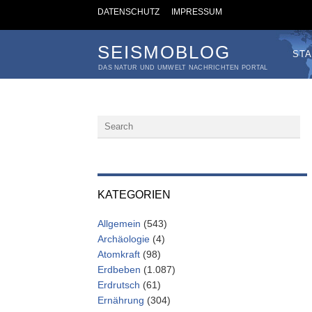
DATENSCHUTZ
IMPRESSUM
SEISMOBLOG
STA
DAS NATUR UND UMWELT NACHRICHTEN PORTAL
KATEGORIEN
Allgemein
(543)
Archäologie
(4)
Atomkraft
(98)
Erdbeben
(1.087)
Erdrutsch
(61)
Ernährung
(304)