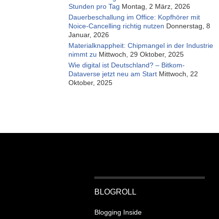
Stunden pro Tag
Montag, 2 März, 2026
Dauerbeschallung im Office: Kopfhörer mit
Noice-Cancelling richtig nutzen
Donnerstag, 8
Januar, 2026
Materialknappheit: Chipmangel in der Industrie
nimmt zu
Mittwoch, 29 Oktober, 2025
Wie digital ist Deutschland? – Bitkom-
Dataverse jetzt neu am Start
Mittwoch, 22
Oktober, 2025
BLOGROLL
Blogging Inside