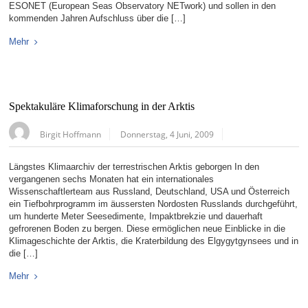
ESONET (European Seas Observatory NETwork) und sollen in den
kommenden Jahren Aufschluss über die […]
Mehr
Spektakuläre Klimaforschung in der Arktis
Birgit Hoffmann
Donnerstag, 4 Juni, 2009
Längstes Klimaarchiv der terrestrischen Arktis geborgen In den
vergangenen sechs Monaten hat ein internationales
Wissenschaftlerteam aus Russland, Deutschland, USA und Österreich
ein Tiefbohrprogramm im äussersten Nordosten Russlands durchgeführt,
um hunderte Meter Seesedimente, Impaktbrekzie und dauerhaft
gefrorenen Boden zu bergen. Diese ermöglichen neue Einblicke in die
Klimageschichte der Arktis, die Kraterbildung des Elgygytgynsees und in
die […]
Mehr