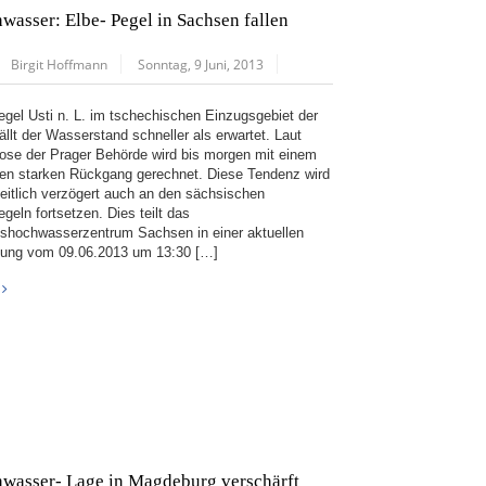
wasser: Elbe- Pegel in Sachsen fallen
Birgit Hoffmann
Sonntag, 9 Juni, 2013
gel Usti n. L. im tschechischen Einzugsgebiet der
ällt der Wasserstand schneller als erwartet. Laut
ose der Prager Behörde wird bis morgen mit einem
ren starken Rückgang gerechnet. Diese Tendenz wird
zeitlich verzögert auch an den sächsischen
geln fortsetzen. Dies teilt das
shochwasserzentrum Sachsen in einer aktuellen
ilung vom 09.06.2013 um 13:30 […]
wasser- Lage in Magdeburg verschärft