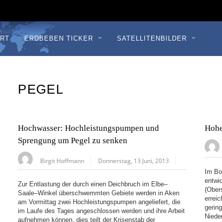
RT
ERDBEBEN TICKER
SATELLITENBILDER
PEGEL
Hochwasser: Hochleistungspumpen und
Hohe
Sprengung um Pegel zu senken
Birgit Hoffmann
Donnerstag, 13 Juni, 2013
Im Bo
entwi
Zur Entlastung der durch einen Deichbruch im Elbe–
(Ober
Saale–Winkel überschwemmten Gebiete werden in Aken
errei
am Vormittag zwei Hochleistungspumpen angeliefert, die
gerin
im Laufe des Tages angeschlossen werden und ihre Arbeit
Niede
aufnehmen können, dies teilt der Krisenstab der