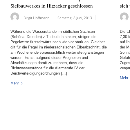
Sielbauwerkes in Hitzacker geschlossen
sich
Birgit Hoffmann
Samstag, 8 Juni, 2013
Während die Wasserstände im südlichen Sachsen
Die E
(Schöna, Dresden) z.T. deutlich sinken, steigen die
7,30 
Pegelwerte flussabwärts nach wie vor stark an. Gleiches
auf I
gilt für die Pegel im niedersächsischen Elbeabschnitt, die
der M
am Wochenende voraussichtlich weiter stetig ansteigen
Sonnt
werden. Es ist aufgrund dieser Prognosen und
Gefah
Abschätzungen damit zu rechnen, dass die
Zuges
Richtwasserstände für die Alarmstufe IV der
verga
Deichverteidigungsordnungen […]
Mehr
Mehr