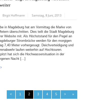
 weiter
Birgit Hoffmann
Samstag, 8 Juni, 2013
lbe in Magdeburg hat am Vormittag die Marke von
Metern überschritten. Dies teilt die Stadt Magdeburg
hrer Website mit. Als Höchststand für den Pegel an
agdeburger Strombrücke werden für den morgigen
ag 7,40 Meter vorhergesagt. Deichverteidigung und
renabwehr laufen weiterhin auf Hochtouren.
pitzt hat sich die Hochwassersituation in der
ngenen Nacht […]
<
1
2
3
4
5
>
»