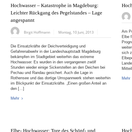
Hochwasser – Katastrophe in Magdeburg:
Hoch
Leichter Rückgang des Pegelstandes – Lage
angespannt
Am Pe
Birgit Hoffmann
Montag, 10 Juni, 2013
Elbe f
Progn
Die Einsatzkräfte der Deichverteidigung und
weite
Gefahrenabwehr in der Landeshauptstadt Magdeburg
sich 
bekämpfen im Stadtgebiet weiterhin das extreme
Elbepe
Hochwasser. Es wurden in den vergangenen zwölf
Lande
Stunden wieder einige Sickerstellen an den Deichen bei
Mitte
Pechau und Randau gesichert. Auch die Lage in
Rothensee und das dortige Umspannwerk stehen weiterhin
Mehr
im Blickpunkt der Einsatzkräfte. „Einen großen Anteil an
den […]
Mehr
Elbe- Hochwasser: Tore des Schöpf- und
Hoch