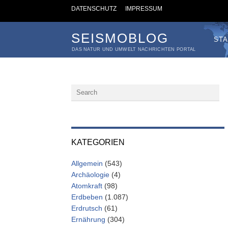
DATENSCHUTZ
IMPRESSUM
SEISMOBLOG
STA
DAS NATUR UND UMWELT NACHRICHTEN PORTAL
KATEGORIEN
Allgemein
(543)
Archäologie
(4)
Atomkraft
(98)
Erdbeben
(1.087)
Erdrutsch
(61)
Ernährung
(304)