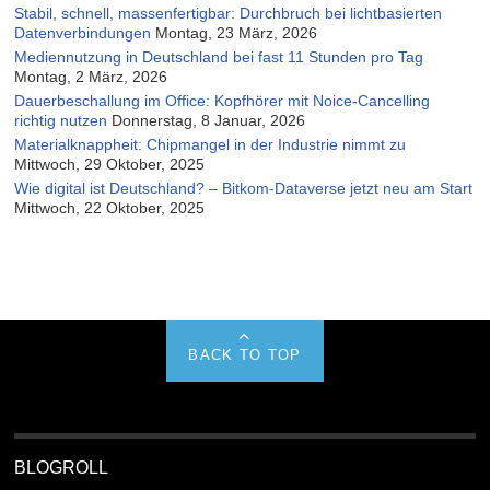
Stabil, schnell, massenfertigbar: Durchbruch bei lichtbasierten
Datenverbindungen
Montag, 23 März, 2026
Mediennutzung in Deutschland bei fast 11 Stunden pro Tag
Montag, 2 März, 2026
Dauerbeschallung im Office: Kopfhörer mit Noice-Cancelling
richtig nutzen
Donnerstag, 8 Januar, 2026
Materialknappheit: Chipmangel in der Industrie nimmt zu
Mittwoch, 29 Oktober, 2025
Wie digital ist Deutschland? – Bitkom-Dataverse jetzt neu am Start
Mittwoch, 22 Oktober, 2025
BACK TO TOP
BLOGROLL