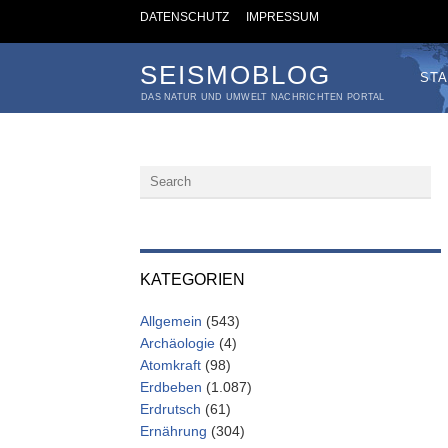
DATENSCHUTZ
IMPRESSUM
SEISMOBLOG
STA
DAS NATUR UND UMWELT NACHRICHTEN PORTAL
KATEGORIEN
Allgemein
(543)
Archäologie
(4)
Atomkraft
(98)
Erdbeben
(1.087)
Erdrutsch
(61)
Ernährung
(304)