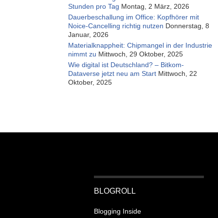
Stunden pro Tag
Montag, 2 März, 2026
Dauerbeschallung im Office: Kopfhörer mit
Noice-Cancelling richtig nutzen
Donnerstag, 8
Januar, 2026
Materialknappheit: Chipmangel in der Industrie
nimmt zu
Mittwoch, 29 Oktober, 2025
Wie digital ist Deutschland? – Bitkom-
Dataverse jetzt neu am Start
Mittwoch, 22
Oktober, 2025
BLOGROLL
Blogging Inside