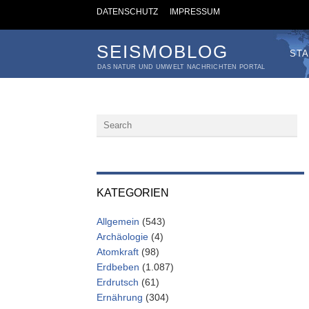
DATENSCHUTZ
IMPRESSUM
SEISMOBLOG
STA
DAS NATUR UND UMWELT NACHRICHTEN PORTAL
KATEGORIEN
Allgemein
(543)
Archäologie
(4)
Atomkraft
(98)
Erdbeben
(1.087)
Erdrutsch
(61)
Ernährung
(304)