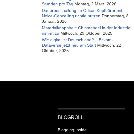
Stunden pro Tag
Montag, 2 März, 2026
Dauerbeschallung im Office: Kopfhörer mit
Noice-Cancelling richtig nutzen
Donnerstag, 8
Januar, 2026
Materialknappheit: Chipmangel in der Industrie
nimmt zu
Mittwoch, 29 Oktober, 2025
Wie digital ist Deutschland? – Bitkom-
Dataverse jetzt neu am Start
Mittwoch, 22
Oktober, 2025
BLOGROLL
Blogging Inside