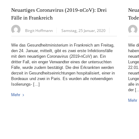
Neuartiges Coronavirus (2019-nCoV): Drei
Neua
Fälle in Frankreich
Tode
Birgit Hoffmann
Samstag, 25 Januar, 2020
Wie das Gesundheitministerium in Frankreich am Freitag,
Wie d
den 24. Januar, mitteilt, gibt es zwei erste Infektionsfälle
haben,
mit dem neuartigen Coronavirus (2019-nCoV) an. Ein
neuar
dritter Fall, ein enger Verwandter eines der untersuchten
Lunge
Fälle, wurde zudem bestätigt. Die drei Erkrankten werden
22.01
derzeit in Gesundheitseinrichtungen hospitalisiert, einer in
neuar
Bordeaux und zwei in Paris. Es wurden alle notwendigen
Lunge
Isolierungs- […]
alle i
der [
Mehr
Mehr