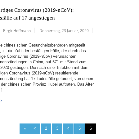
rtiges Coronavirus (2019-nCoV):
sfälle auf 17 angestiegen
Birgit Hoffmann
Donnerstag, 23 Januar, 2020
ie chinesischen Gesundheitsbehörden mitgeteilt
 ist die Zahl der bestätigen Fälle, der durch das
tige Coronavirus (2019-nCoV) verursachten
nentzündungen in China, auf 571 mit Stand zum
.2020 gestiegen. Die nach einer Infektion mit dem
tigen Coronavirus (2019-nCoV) resultierende
nentzündung hat 17 Todesfälle gefordert, von denen
n der chinesischen Provinz Hubei auftraten. Das Alter
…]
«
<
2
3
4
5
6