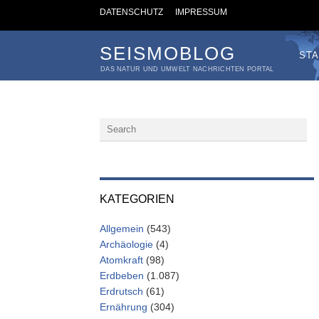
DATENSCHUTZ
IMPRESSUM
SEISMOBLOG
STA
DAS NATUR UND UMWELT NACHRICHTEN PORTAL
KATEGORIEN
Allgemein
(543)
Archäologie
(4)
Atomkraft
(98)
Erdbeben
(1.087)
Erdrutsch
(61)
Ernährung
(304)