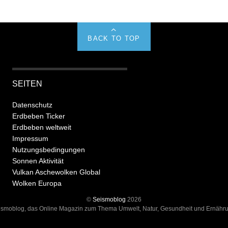
BACK TO TOP
SEITEN
Datenschutz
Erdbeben Ticker
Erdbeben weltweit
Impressum
Nutzungsbedingungen
Sonnen Aktivität
Vulkan Aschewolken Global
Wolken Europa
©
Seismoblog
2026
ismoblog, das Online Magazin zum Thema Umwelt, Natur, Gesundheit und Ernähru