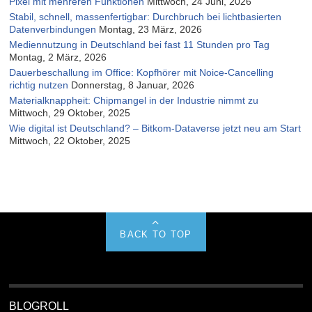
Pixel mit mehreren Funktionen
Mittwoch, 24 Juni, 2026
Stabil, schnell, massenfertigbar: Durchbruch bei lichtbasierten
Datenverbindungen
Montag, 23 März, 2026
Mediennutzung in Deutschland bei fast 11 Stunden pro Tag
Montag, 2 März, 2026
Dauerbeschallung im Office: Kopfhörer mit Noice-Cancelling
richtig nutzen
Donnerstag, 8 Januar, 2026
Materialknappheit: Chipmangel in der Industrie nimmt zu
Mittwoch, 29 Oktober, 2025
Wie digital ist Deutschland? – Bitkom-Dataverse jetzt neu am Start
Mittwoch, 22 Oktober, 2025
BACK TO TOP
BLOGROLL