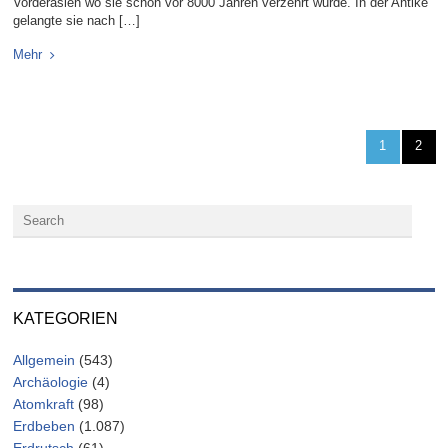
Vorderasien wo sie schon vor 8000 Jahren verzehrt wurde. In der Antike
gelangte sie nach […]
Mehr
1
2
KATEGORIEN
Allgemein
(543)
Archäologie
(4)
Atomkraft
(98)
Erdbeben
(1.087)
Erdrutsch
(61)