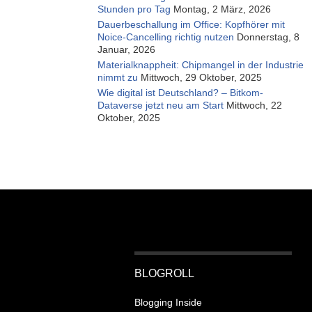
Stunden pro Tag
Montag, 2 März, 2026
Dauerbeschallung im Office: Kopfhörer mit
Noice-Cancelling richtig nutzen
Donnerstag, 8
Januar, 2026
Materialknappheit: Chipmangel in der Industrie
nimmt zu
Mittwoch, 29 Oktober, 2025
Wie digital ist Deutschland? – Bitkom-
Dataverse jetzt neu am Start
Mittwoch, 22
Oktober, 2025
BLOGROLL
Blogging Inside