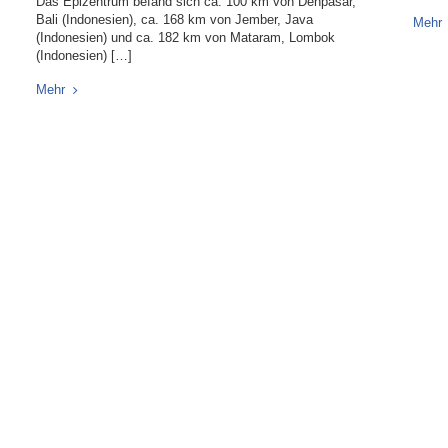
Das Epizentrum befand sich ca. 100 km von Denpasar,
Bali (Indonesien), ca. 168 km von Jember, Java
Mehr
(Indonesien) und ca. 182 km von Mataram, Lombok
(Indonesien) […]
Mehr