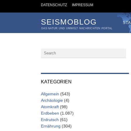
DATENSCHUTZ
IMPRESSUM
SEISMOBLOG
STA
DAS NATUR UND UMWELT NACHRICHTEN PORTAL
KATEGORIEN
Allgemein
(543)
Archäologie
(4)
Atomkraft
(98)
Erdbeben
(1.087)
Erdrutsch
(61)
Ernährung
(304)