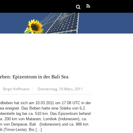
eben: Epizentrum in der Bali Sea
Birgit Hoffmann
Donnerstag, 10 März, 2011
rdbeben hat sich am 10.03.2011 um 17:08 UTC in der
Sea ereignet. Das Beben hatte eine Stärke von 6,2.
ebentiefe lag bei ca. 510 km. Das Epizentrum befand
ca. 200 km von Mataram, Lombok (Indonesien), ca.
m von Denpasar, Bali (Indonesien) und ca. 986 km
li (Timor-Leste). Bis […]