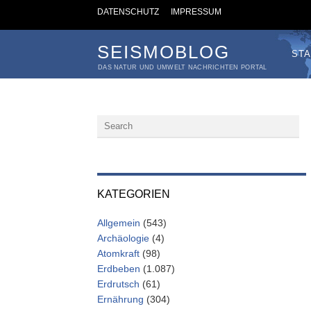
DATENSCHUTZ
IMPRESSUM
SEISMOBLOG
STA
DAS NATUR UND UMWELT NACHRICHTEN PORTAL
KATEGORIEN
Allgemein
(543)
Archäologie
(4)
Atomkraft
(98)
Erdbeben
(1.087)
Erdrutsch
(61)
Ernährung
(304)