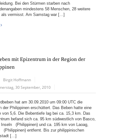
leidung. Bei den Stürmen starben nach
denangaben mindestens 58 Menschen, 28 weitere
n als vermisst. Am Samstag war […]
eben mit Epizentrum in der Region der
ippinen
Birgit Hoffmann
nerstag, 30 September, 2010
rdbeben hat am 30.09.2010 um 09:00 UTC die
n der Philippinen erschüttert. Das Beben hatte eine
e von 5,6. Die Bebentiefe lag bei ca. 15,3 km. Das
ntrum befand sich ca. 95 km südwestlich von Basco,
 Inseln (Philippinen) und ca. 195 km von Laoag,
(Philippinen) entfernt. Bis zur philippinischen
stadt […]