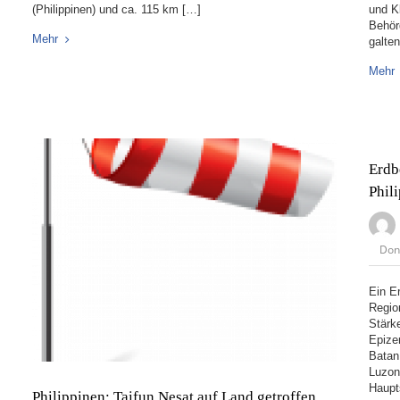
(Philippinen) und ca. 115 km […]
und K
Behör
Mehr
galte
Mehr
Erdb
Phil
Don
Ein E
Regio
Stärk
Epize
Batan
Luzon 
Haupt
Philippinen: Taifun Nesat auf Land getroffen