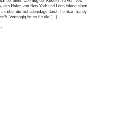
och bei einen Überflug der Küstenlinie von New
y, den Hafen von New York und Long Island einen
lick über die Schadenslage durch Hurrikan Sandy
afft. Vorrangig ist es für die […]