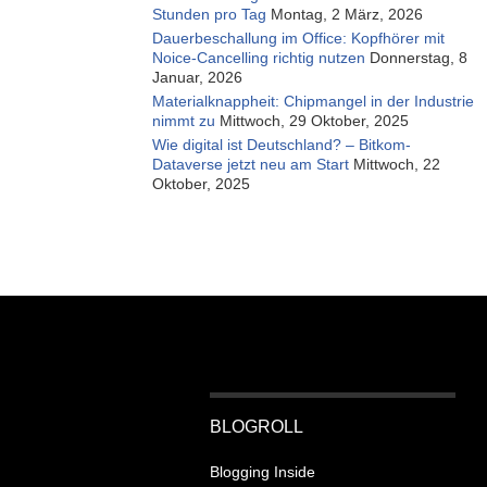
Stunden pro Tag
Montag, 2 März, 2026
Dauerbeschallung im Office: Kopfhörer mit
Noice-Cancelling richtig nutzen
Donnerstag, 8
Januar, 2026
Materialknappheit: Chipmangel in der Industrie
nimmt zu
Mittwoch, 29 Oktober, 2025
Wie digital ist Deutschland? – Bitkom-
Dataverse jetzt neu am Start
Mittwoch, 22
Oktober, 2025
BLOGROLL
Blogging Inside