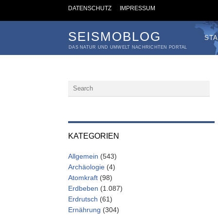
DATENSCHUTZ
IMPRESSUM
SEISMOBLOG
STA
DAS NATUR UND UMWELT NACHRICHTEN PORTAL
KATEGORIEN
Allgemein
(543)
Archäologie
(4)
Atomkraft
(98)
Erdbeben
(1.087)
Erdrutsch
(61)
Ernährung
(304)