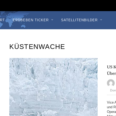
RT
ERDBEBEN TICKER
SATELLITENBILDER
KÜSTENWACHE
US K
Über
Don
Vice 
und R
Opera