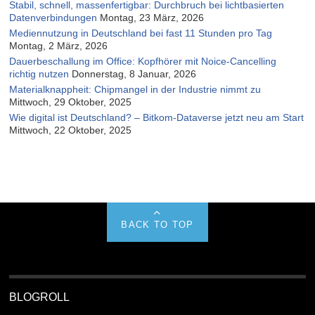
Stabil, schnell, massenfertigbar: Durchbruch bei lichtbasierten
Datenverbindungen
Montag, 23 März, 2026
Mediennutzung in Deutschland bei fast 11 Stunden pro Tag
Montag, 2 März, 2026
Dauerbeschallung im Office: Kopfhörer mit Noice-Cancelling
richtig nutzen
Donnerstag, 8 Januar, 2026
Materialknappheit: Chipmangel in der Industrie nimmt zu
Mittwoch, 29 Oktober, 2025
Wie digital ist Deutschland? – Bitkom-Dataverse jetzt neu am Start
Mittwoch, 22 Oktober, 2025
BACK TO TOP
BLOGROLL